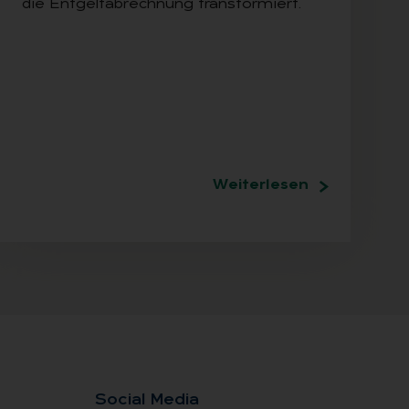
die Entgeltabrechnung transformiert.
Weiterlesen
So­ci­al Me­dia