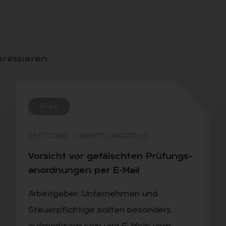
eressieren.
Free
21.07.2026
·
LOHNSTEUERRECHT
Vor­sicht vor ge­fälsch­ten Prü­fungs­
an­ord­nun­gen per E-Mail
Arbeitgeber, Unternehmen und
Steuerpflichtige sollten besonders