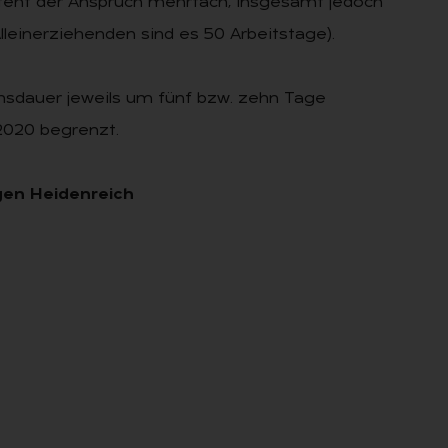
steht der Anspruch mehrfach, insgesamt jedoch
lleinerziehenden sind es 50 Arbeitstage).
sdauer jeweils um fünf bzw. zehn Tage
.2020 begrenzt.
gen Heidenreich