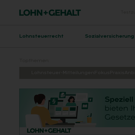
Testz
Head
Hauptnavigation
Lohnsteuerrecht
Sozialversicherung
Suchfeld
Topthemen:
Lohnsteuer-Mitteilungen
Fokus
Praxis
Anb