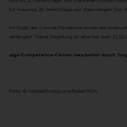
sind es 20 Arbeitstage. Bei mehreren Kindern be
für maximal 25 Arbeitstage pro Kalenderjahr (bei A
Im Zuge der Corona-Pandemie wurde die Anspruch
verlängert. Diese Regelung ist aber bis zum 31.12
alga-Competence-Center, bearbeitet durch Jür
Foto: © AdobeStock/pusteflower9024