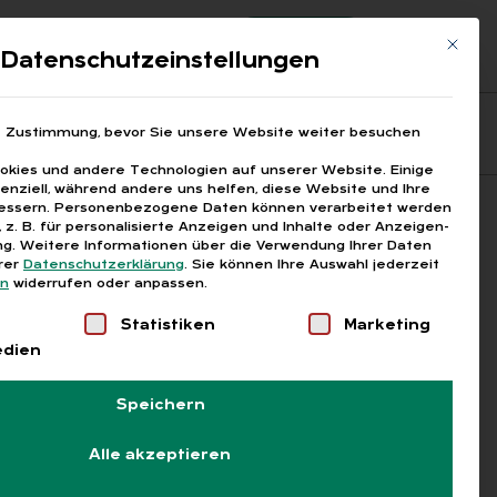
Registrierung
Login
Mit die
ds
Datenschutzeinstellungen
Fragen aus den ARGEn
Printausgaben
e Zustimmung, bevor Sie unsere Website weiter besuchen
kies und andere Technologien auf unserer Website. Einige
senziell, während andere uns helfen, diese Website und Ihre
essern.
Personenbezogene Daten können verarbeitet werden
Suchen
), z. B. für personalisierte Anzeigen und Inhalte oder Anzeigen-
g.
Weitere Informationen über die Verwendung Ihrer Daten
erer
Datenschutzerklärung
.
Sie können Ihre Auswahl jederzeit
en
widerrufen oder anpassen.
Liste der Service-Gruppen, für die eine Einwilligung
Statistiken
Marketing
edien
Speichern
Alle akzeptieren