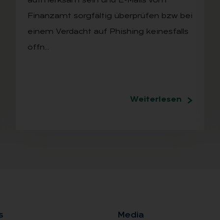
aufmerksam sein und E-Mails vom
Finanzamt sorgfältig überprüfen bzw bei
einem Verdacht auf Phishing keinesfalls
öffn…
Weiterlesen
s
Me­dia