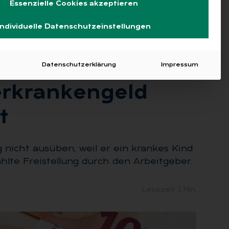
Essenzielle Cookies akzeptieren
Individuelle Datenschutzeinstellungen
Datenschutzerklärung
Impressum
r­kran­ken­geld
t
nicht ausüben, weil er ein krankes Kind
lte Freistellung durch den Arbeitgeber.
Lesezeit 1 Min.