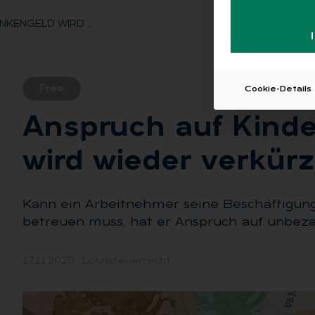
NKENGELD WIRD …
Free
Cookie-Details
An­spruch auf Kin­de
wird wie­der ver­kürz
Kann ein Arbeitnehmer seine Beschäftigung 
betreuen muss, hat er Anspruch auf unbezah
17.11.2020
·
Lohnsteuerrecht