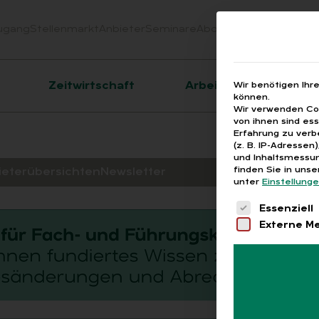
ugang
Stellenmarkt
Anbieter
Seminare
Abo
Webinare
Downloa
er
Zeitwirtschaft
Arbeitsrecht
Wir benötigen Ihr
können.
Wir verwenden Coo
von ihnen sind es
Erfahrung zu verb
(z. B. IP-Adressen
und Inhaltsmessun
finden Sie in uns
ieterübersichten
Newsletter
unter
Einstellung
Es folgt eine 
Essenziell
Externe M