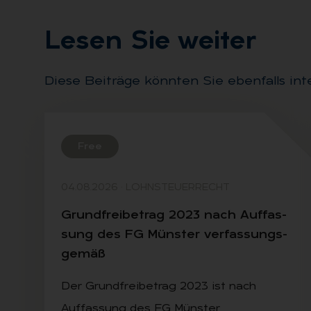
Le­sen Sie wei­ter
Diese Beiträge könnten Sie ebenfalls int
Free
04.08.2026
·
LOHNSTEUERRECHT
Grund­frei­be­trag 2023 nach Auf­fas­
sung des FG Müns­ter ver­fas­sungs­
ge­mäß
Der Grundfreibetrag 2023 ist nach
Auffassung des FG Münster