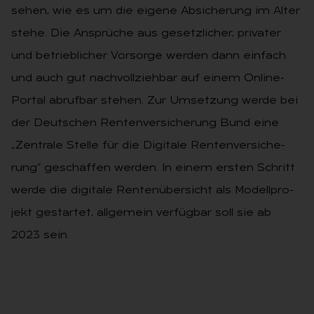
sehen, wie es um die ei­ge­ne Ab­si­che­rung im Alter
stehe. Die An­sprü­che aus ge­setz­li­cher, pri­va­ter
und be­trieb­li­cher Vor­sor­ge werden dann ein­fach
und auch gut nach­voll­zieh­bar auf einem On­line-
Por­tal ab­ruf­bar stehen. Zur Um­set­zung werde bei
der Deut­schen Ren­ten­ver­si­che­rung Bund eine
„Zen­tra­le Stel­le für die Di­gi­ta­le Ren­ten­ver­si­che­
rung“ ge­schaf­fen wer­den. In einem ers­ten Schritt
werde die di­gi­ta­le Ren­ten­über­sicht als Mo­dell­pro­
jekt ge­star­tet, all­ge­mein ver­füg­bar soll sie ab
2023 sein.