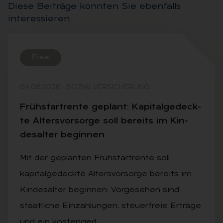
Diese Beiträge könnten Sie ebenfalls
interessieren.
Free
04.08.2026
·
SOZIALVERSICHERUNG
Früh­start­ren­te ge­plant: Ka­pi­tal­ge­deck­
te Al­ters­vor­sor­ge soll be­reits im Kin­
des­al­ter be­gin­nen
Mit der geplanten Frühstartrente soll
kapitalgedeckte Altersvorsorge bereits im
Kindesalter beginnen. Vorgesehen sind
staatliche Einzahlungen, steuerfreie Erträge
und ein kostenged…