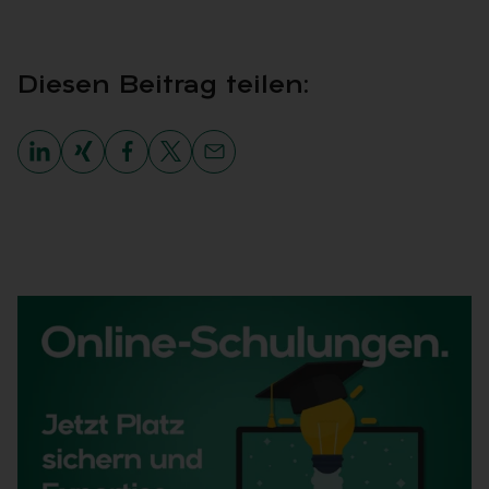
Die­sen Bei­trag tei­len: