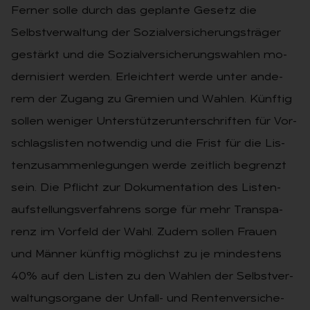
Fer­ner solle durch das ge­plan­te Ge­setz die
Selbst­ver­wal­tung der So­zi­al­ver­si­che­rungs­trä­ger
ge­stärkt und die So­zi­al­ver­si­che­rungs­wah­len mo­
der­ni­siert wer­den. Er­leich­tert werde unter an­de­
rem der Zu­gang zu Gre­mi­en und Wah­len. Künftig
sollen we­ni­ger Un­ter­stüt­zer­un­ter­schrif­ten für Vor­
schlags­lis­ten not­wen­dig und die Frist für die Lis­
ten­zu­sam­men­le­gun­gen werde zeit­lich be­grenzt
sein. Die Pflicht zur Do­ku­men­ta­ti­on des Lis­ten­
auf­stel­lungs­ver­fah­rens sorge für mehr Trans­pa­
renz im Vor­feld der Wahl. Zudem sol­len Frau­en
und Män­ner künf­tig mög­lichst zu je min­des­tens
40% auf den Lis­ten zu den Wah­len der Selbst­ver­
wal­tungs­or­ga­ne der Un­fall- und Ren­ten­ver­si­che­