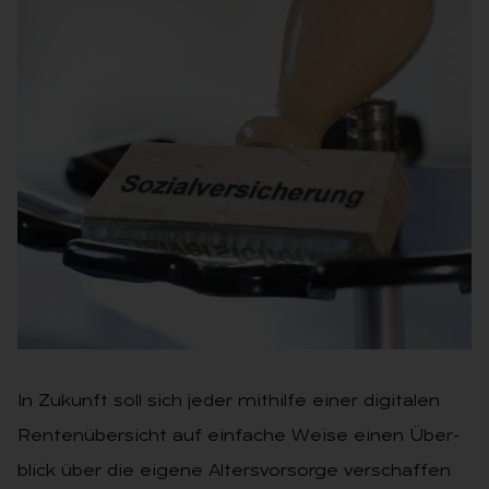
In Zukunft soll sich jeder mit­hil­fe einer di­gi­ta­len
Ren­ten­über­sicht auf ein­fa­che Weise einen Über­
blick über die ei­ge­ne Al­ters­vor­sor­ge ver­schaf­fen