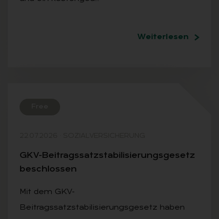
Weiterlesen
Free
22.07.2026
·
SOZIALVERSICHERUNG
GKV-Bei­trags­satz­sta­bi­li­sie­rungs­ge­setz
be­schlos­sen
Mit dem GKV-
Beitragssatzstabilisierungsgesetz haben