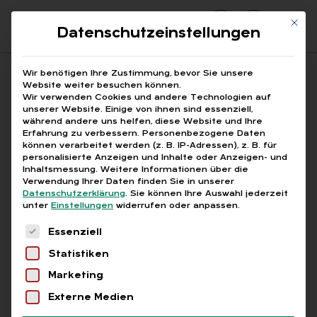
Mit di
Datenschutzeinstellungen
Suchfeld
Wir benötigen Ihre Zustimmung, bevor Sie unsere
Website weiter besuchen können.
Wir verwenden Cookies und andere Technologien auf
unserer Website. Einige von ihnen sind essenziell,
Suchen
während andere uns helfen, diese Website und Ihre
Erfahrung zu verbessern.
Personenbezogene Daten
STARTSEITE
ARTIKEL
Breadcrumb-Navigation
können verarbeitet werden (z. B. IP-Adressen), z. B. für
DIGITALE RENTENÜBERSICHT IST AUF DEM …
personalisierte Anzeigen und Inhalte oder Anzeigen- und
Inhaltsmessung.
Weitere Informationen über die
Verwendung Ihrer Daten finden Sie in unserer
Datenschutzerklärung
.
Sie können Ihre Auswahl jederzeit
unter
Einstellungen
widerrufen oder anpassen.
Free
Es folgt eine Liste der Service-Gruppen, für die
Essenziell
Di­gi­ta­le Ren­ten­über­
Statistiken
sicht ist auf dem Weg
Marketing
Externe Medien
In Zukunft soll sich jeder mit­hil­fe einer di­gi­