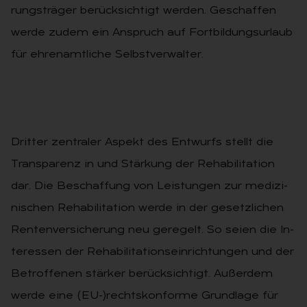
rungs­trä­ger be­rück­sich­tigt wer­den. Ge­schaf­fen
werde zudem ein An­spruch auf Fort­bil­dungs­ur­laub
für eh­ren­amt­li­che Selbst­ver­wal­ter.
Drit­ter zen­tra­ler As­pekt des Entwurfs stellt die
Trans­pa­renz in und Stär­kung der Re­ha­bi­li­ta­ti­on
dar. Die Be­schaf­fung von Leis­tun­gen zur me­di­zi­
ni­schen Re­ha­bi­li­ta­ti­on werde in der ge­setz­li­chen
Ren­ten­ver­si­che­rung neu ge­re­gelt. So seien die In­
ter­es­sen der Re­ha­bi­li­ta­ti­ons­ein­rich­tun­gen und der
Be­trof­fe­nen stär­ker be­rück­sich­tigt. Au­ßer­dem
werde eine (EU-)rechts­kon­for­me Grund­la­ge für