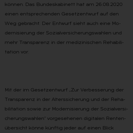
kön­nen. Das Bun­des­ka­bi­nett hat am 26.08.2020
einen ent­spre­chen­den Ge­setz­ent­wurf auf den
Weg gebracht. Der Ent­wurf sieht auch eine Mo­
der­ni­sie­rung der So­zi­al­ver­si­che­rungs­wah­len und
mehr Trans­pa­renz in der me­di­zi­ni­schen Re­ha­bi­li­
ta­ti­on vor.
Mit der im Ge­setz­ent­wurf „Zur Ver­bes­se­rung der
Trans­pa­renz in der Al­ters­si­che­rung und der Re­ha­
bi­li­ta­ti­on sowie zur Mo­der­ni­sie­rung der So­zi­al­ver­si­
che­rungs­wah­len“ vor­ge­se­he­nen di­gi­ta­len Ren­ten­
über­sicht könne künf­tig jeder auf einen Blick