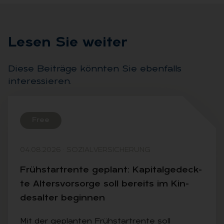
Le­sen Sie wei­ter
Diese Beiträge könnten Sie ebenfalls
interessieren.
Free
04.08.2026
·
SOZIALVERSICHERUNG
Früh­start­ren­te ge­plant: Ka­pi­tal­ge­deck­
te Al­ters­vor­sor­ge soll be­reits im Kin­
des­al­ter be­gin­nen
Mit der geplanten Frühstartrente soll