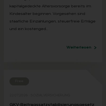
kapitalgedeckte Altersvorsorge bereits im
Kindesalter beginnen. Vorgesehen sind
staatliche Einzahlungen, steuerfreie Erträge
und ein kostenged…
Weiterlesen
Free
22.07.2026
·
SOZIALVERSICHERUNG
GKV-Bei­trags­satz­sta­bi­li­sie­rungs­ge­setz