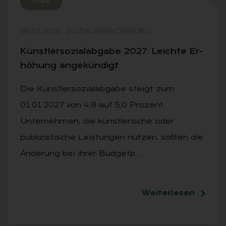
Free
08.07.2026
·
SOZIALVERSICHERUNG
Künst­ler­so­zi­al­ab­ga­be 2027: Leich­te Er­
hö­hung an­ge­kün­digt
Die Künstlersozialabgabe steigt zum
01.01.2027 von 4,9 auf 5,0 Prozent.
Unternehmen, die künstlerische oder
publizistische Leistungen nutzen, sollten die
Änderung bei ihrer Budgetp…
Weiterlesen