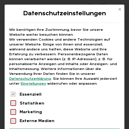
Mit di
Datenschutzeinstellungen
Suchfeld
Wir benötigen Ihre Zustimmung, bevor Sie unsere
Website weiter besuchen können.
Wir verwenden Cookies und andere Technologien auf
unserer Website. Einige von ihnen sind essenziell,
Suchen
während andere uns helfen, diese Website und Ihre
Erfahrung zu verbessern.
Personenbezogene Daten
STARTSEITE
ARTIKEL
Breadcrumb-Navigation
können verarbeitet werden (z. B. IP-Adressen), z. B. für
EINKOMMENSGRENZE FÜR MIDIJOBS STEIGT …
personalisierte Anzeigen und Inhalte oder Anzeigen- und
Inhaltsmessung.
Weitere Informationen über die
Verwendung Ihrer Daten finden Sie in unserer
Datenschutzerklärung
.
Sie können Ihre Auswahl jederzeit
unter
Einstellungen
widerrufen oder anpassen.
Free
Es folgt eine Liste der Service-Gruppen, für die
Essenziell
Ein­kom­mens­gren­ze für
Statistiken
Mi­di­jobs steigt auf 2.000
Marketing
Euro
Externe Medien