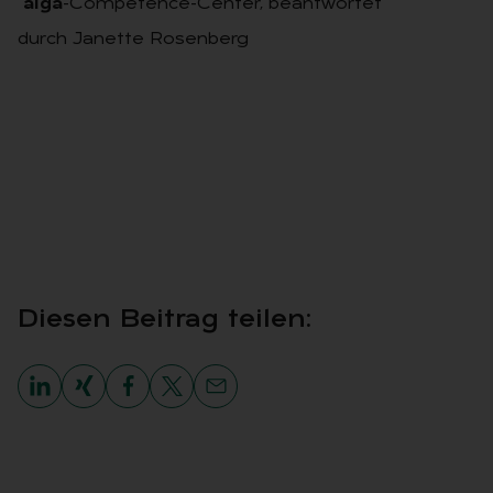
alga
-Competence-Center, beantwortet
durch Janette Rosenberg
Die­sen Bei­trag tei­len: