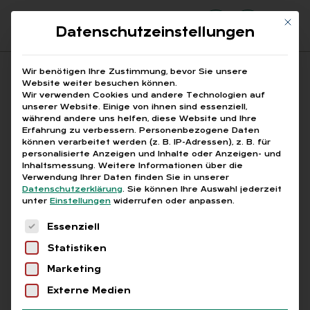
Mit di
Datenschutzeinstellungen
Suchfeld
Wir benötigen Ihre Zustimmung, bevor Sie unsere
Website weiter besuchen können.
Wir verwenden Cookies und andere Technologien auf
unserer Website. Einige von ihnen sind essenziell,
Suchen
während andere uns helfen, diese Website und Ihre
Erfahrung zu verbessern.
Personenbezogene Daten
STARTSEITE
ARTIKEL
Breadcrumb-Navigation
können verarbeitet werden (z. B. IP-Adressen), z. B. für
GRUPPENUNFALLVERSICHERUNG – PAUSCHALE …
personalisierte Anzeigen und Inhalte oder Anzeigen- und
Inhaltsmessung.
Weitere Informationen über die
Verwendung Ihrer Daten finden Sie in unserer
Datenschutzerklärung
.
Sie können Ihre Auswahl jederzeit
unter
Einstellungen
widerrufen oder anpassen.
Free
Es folgt eine Liste der Service-Gruppen, für die
Essenziell
Grup­pen­un­fall­ver­si­che­
Statistiken
rung – pau­scha­le Lohn­
Marketing
steu­er
Externe Medien