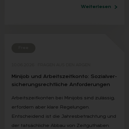
Weiterlesen
Free
10.06.2026
·
FRAGEN AUS DEN ARGEN
Mi­ni­job und Ar­beits­zeit­kon­to: So­zi­al­ver­
si­che­rungs­recht­li­che An­for­de­run­gen
Arbeitszeitkonten bei Minijobs sind zulässig,
erfordern aber klare Regelungen.
Entscheidend ist die Jahresbetrachtung und
der tatsächliche Abbau von Zeitguthaben.