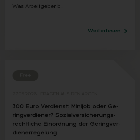
Was Arbeitgeber b…
Weiterlesen
Free
27.05.2026
·
FRAGEN AUS DEN ARGEN
300 Euro Ver­dienst: Mi­ni­job oder Ge­
ring­ver­die­ner? So­zi­al­ver­si­che­rungs­
recht­li­che Ein­ord­nung der Ge­ring­ver­
dien­er­re­ge­lung