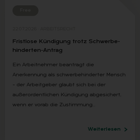
Free
22.07.2026
·
ARBEITSRECHT
Frist­lo­se Kün­di­gung trotz Schwer­be­
hin­der­ten-An­trag
Ein Arbeitnehmer beantragt die
Anerkennung als schwerbehinderter Mensch
– der Arbeitgeber glaubt sich bei der
außerordentlichen Kündigung abgesichert,
wenn er vorab die Zustimmung…
Weiterlesen