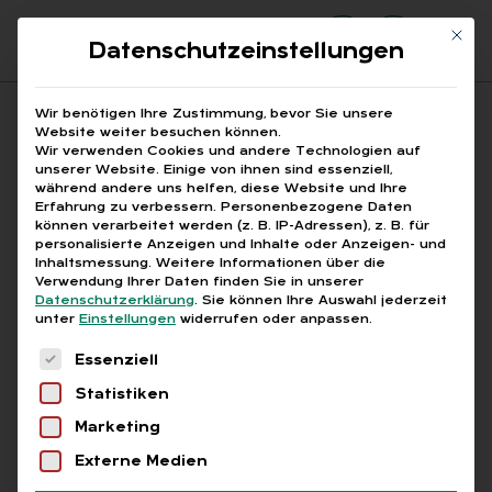
Mit di
Datenschutzeinstellungen
Suchfeld
Wir benötigen Ihre Zustimmung, bevor Sie unsere
Website weiter besuchen können.
Wir verwenden Cookies und andere Technologien auf
unserer Website. Einige von ihnen sind essenziell,
Suchen
während andere uns helfen, diese Website und Ihre
Erfahrung zu verbessern.
Personenbezogene Daten
STARTSEITE
ARTIKEL
Breadcrumb-Navigation
können verarbeitet werden (z. B. IP-Adressen), z. B. für
KURZ & KNAPP: WAS IST SONST NOCH …
personalisierte Anzeigen und Inhalte oder Anzeigen- und
Inhaltsmessung.
Weitere Informationen über die
Verwendung Ihrer Daten finden Sie in unserer
Datenschutzerklärung
.
Sie können Ihre Auswahl jederzeit
unter
Einstellungen
widerrufen oder anpassen.
Free
Es folgt eine Liste der Service-Gruppen, für die
Essenziell
Kurz & knapp: Was ist
Statistiken
sonst noch neu?
Marketing
Externe Medien
Die Vorschläge der Kommission