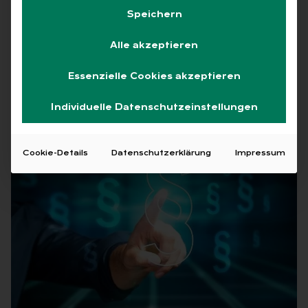
“Rechtssicherheit in der
Speichern
Betriebsratsvergütung” (Schlegel, Schmidt,
Alle akzeptieren
Thüsing) liegen jetzt vor.
Essenzielle Cookies akzeptieren
17.10.2023
·
Arbeitsrecht
Lesezeit 1 Min.
Individuelle Datenschutzeinstellungen
Cookie-Details
Datenschutzerklärung
Impressum