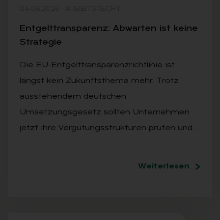
04.08.2026
·
ARBEITSRECHT
Ent­gelt­trans­pa­renz: Ab­war­ten ist kei­ne
Stra­te­gie
Die EU-Entgelttransparenzrichtlinie ist
längst kein Zukunftsthema mehr. Trotz
ausstehendem deutschen
Umsetzungsgesetz sollten Unternehmen
jetzt ihre Vergütungsstrukturen prüfen und…
Weiterlesen