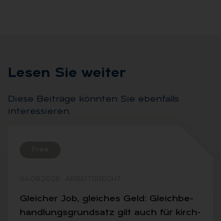
Le­sen Sie wei­ter
Diese Beiträge könnten Sie ebenfalls
interessieren.
Free
04.08.2026
·
ARBEITSRECHT
Glei­cher Job, glei­ches Geld: Gleich­be­
hand­lungs­grund­satz gilt auch für kirch­