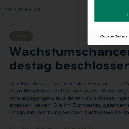
Z IM BUNDESTAG …
Free
Cookie-Details
Wachs­tums­chan­cen
des­tag be­schlos­se
Der Bundestag hat in finaler Beratung das
Dem Beschluss im Plenum waren Beratunge
vorausgegangen, aus denen sich Änderunge
ergeben haben. Die im Bundestag geändert
Entgeltabrechnung werden auszugsweise darg
14.12.2023
·
Allgemein
,
Lohnsteuerrecht