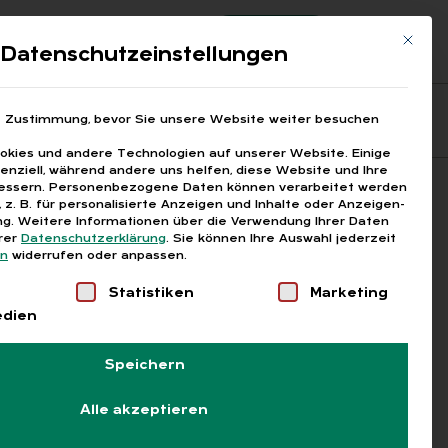
Registrierung
Login
Mit die
ds
Datenschutzeinstellungen
Fragen aus den ARGEn
Printausgaben
e Zustimmung, bevor Sie unsere Website weiter besuchen
kies und andere Technologien auf unserer Website. Einige
senziell, während andere uns helfen, diese Website und Ihre
essern.
Personenbezogene Daten können verarbeitet werden
Suchen
), z. B. für personalisierte Anzeigen und Inhalte oder Anzeigen-
g.
Weitere Informationen über die Verwendung Ihrer Daten
erer
Datenschutzerklärung
.
Sie können Ihre Auswahl jederzeit
en
widerrufen oder anpassen.
Liste der Service-Gruppen, für die eine Einwilligung
Statistiken
Marketing
edien
Speichern
Alle akzeptieren