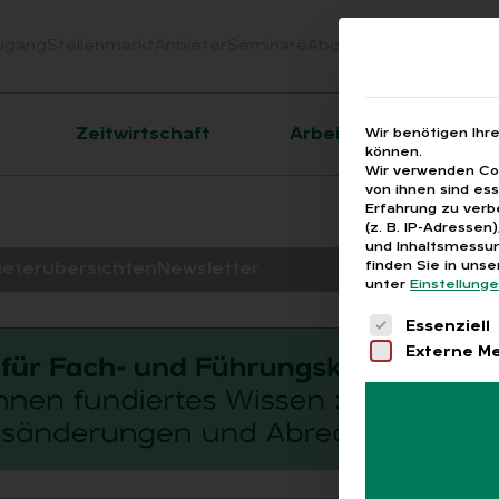
ugang
Stellenmarkt
Anbieter
Seminare
Abo
Webinare
Downloa
er
Zeitwirtschaft
Arbeitsrecht
Wir benötigen Ihr
können.
Wir verwenden Coo
von ihnen sind es
Erfahrung zu verb
(z. B. IP-Adressen
und Inhaltsmessun
finden Sie in uns
ieterübersichten
Newsletter
unter
Einstellung
Es folgt eine 
Essenziell
Externe M