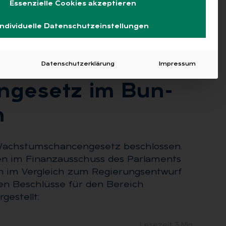
Essenzielle Cookies akzeptieren
Individuelle Datenschutzeinstellungen
Datenschutzerklärung
Impressum
­ge­setz im Bun­
n
 Wachstumschancengesetz beschlossen.
n im Finanzausschuss des Parlaments
n im Vergleich zum Regierungsentwurf
en Beschlüsse für den Bereich
estellt:
Lesezeit 3 Min.