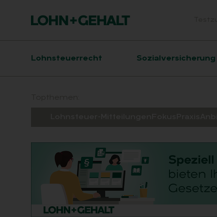
Testz
Head
Hauptnavigation
Lohnsteuerrecht
Sozialversicherung
Suchfeld
Topthemen:
Lohnsteuer-Mitteilungen
Fokus
Praxis
Anb