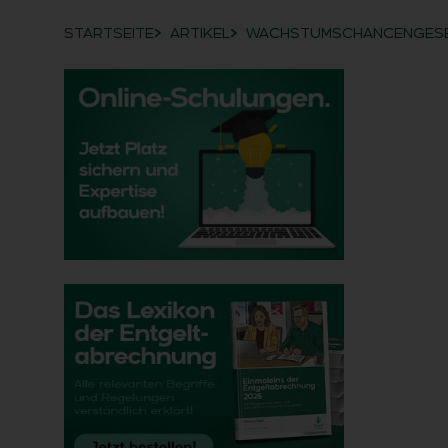
STARTSEITE
ARTIKEL
WACHSTUMSCHANCENGESET
Breadcrumb-Navigation