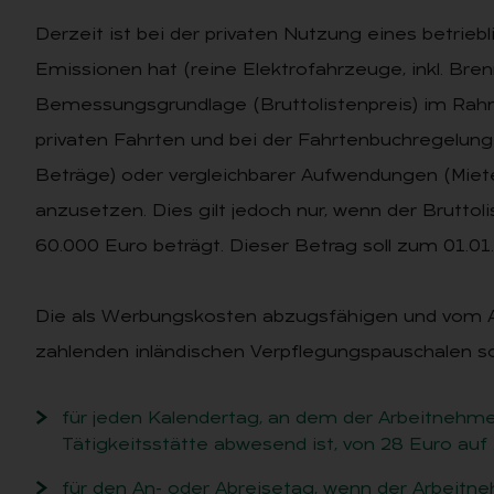
Derzeit ist bei der privaten Nutzung eines betrieb
Emissionen hat (reine Elektrofahrzeuge, inkl. Bren
Bemessungsgrundlage (Bruttolistenpreis) im Ra
privaten Fahrten und bei der Fahrtenbuchregelung 
Beträge) oder vergleichbarer Aufwendungen (Mie
anzusetzen. Dies gilt jedoch nur, wenn der Bruttol
60.000 Euro beträgt. Dieser Betrag soll zum 01.
Die als Werbungskosten abzugsfähigen und vom A
zahlenden inländischen Verpflegungspauschalen so
für jeden Kalendertag, an dem der Arbeitnehm
Tätigkeitsstätte abwesend ist, von 28 Euro auf 
für den An- oder Abreisetag, wenn der Arbeit