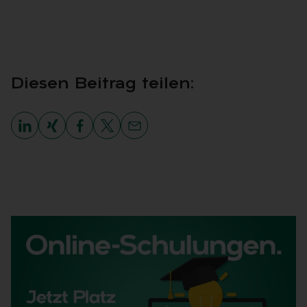
Die­sen Bei­trag tei­len: