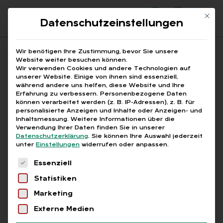
Mit di
Datenschutzeinstellungen
Suchfeld
Wir benötigen Ihre Zustimmung, bevor Sie unsere
Website weiter besuchen können.
Wir verwenden Cookies und andere Technologien auf
unserer Website. Einige von ihnen sind essenziell,
Suchen
während andere uns helfen, diese Website und Ihre
Erfahrung zu verbessern.
Personenbezogene Daten
STARTSEITE
PRINTAUSGABEN
Breadcrumb-Navigation
können verarbeitet werden (z. B. IP-Adressen), z. B. für
TITELTHEMA: JAHRESWECHSEL 2021/2022
personalisierte Anzeigen und Inhalte oder Anzeigen- und
STIER MEINT …!
Inhaltsmessung.
Weitere Informationen über die
Verwendung Ihrer Daten finden Sie in unserer
Datenschutzerklärung
.
Sie können Ihre Auswahl jederzeit
unter
Einstellungen
widerrufen oder anpassen.
Free
Es folgt eine Liste der Service-Gruppen, für die
Essenziell
Statistiken
Stier meint …!
Marketing
Externe Medien
Schon lange wissen wir, dass in der