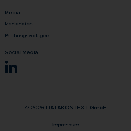
Me­dia
Mediadaten
Buchungsvorlagen
So­ci­al Me­dia
© 2026 DA­TA­KON­TEXT GmbH
Impressum
Rechtliches