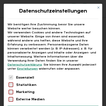
Mit di
Datenschutzeinstellungen
Suchfeld
Wir benötigen Ihre Zustimmung, bevor Sie unsere
Website weiter besuchen können.
Wir verwenden Cookies und andere Technologien auf
unserer Website. Einige von ihnen sind essenziell,
Suchen
während andere uns helfen, diese Website und Ihre
Erfahrung zu verbessern.
Personenbezogene Daten
STARTSEITE
§ 7A SGB IV
Breadcrumb-Navigation
können verarbeitet werden (z. B. IP-Adressen), z. B. für
personalisierte Anzeigen und Inhalte oder Anzeigen- und
Inhaltsmessung.
Weitere Informationen über die
Verwendung Ihrer Daten finden Sie in unserer
Datenschutzerklärung
.
Sie können Ihre Auswahl jederzeit
unter
Einstellungen
widerrufen oder anpassen.
Alle Bei­trä­ge mit dem
Es folgt eine Liste der Service-Gruppen, für die
Essenziell
Schlag­wort „§ 7a SGB
Statistiken
IV“
Marketing
Externe Medien
Alle
Free
Abo
L+G +