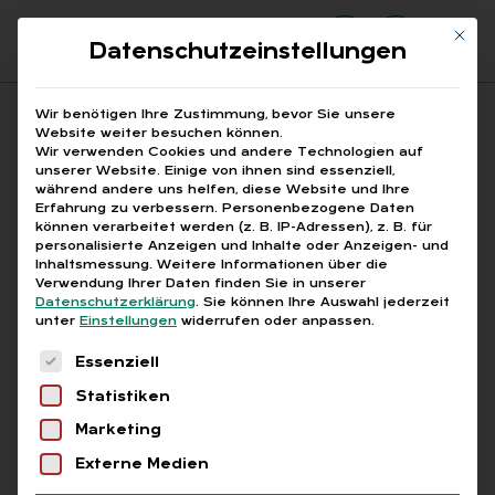
Mit di
Datenschutzeinstellungen
Suchfeld
Wir benötigen Ihre Zustimmung, bevor Sie unsere
Website weiter besuchen können.
Wir verwenden Cookies und andere Technologien auf
unserer Website. Einige von ihnen sind essenziell,
Suchen
während andere uns helfen, diese Website und Ihre
Erfahrung zu verbessern.
Personenbezogene Daten
STARTSEITE
§ 850C ZPO
Breadcrumb-Navigation
können verarbeitet werden (z. B. IP-Adressen), z. B. für
personalisierte Anzeigen und Inhalte oder Anzeigen- und
Inhaltsmessung.
Weitere Informationen über die
Verwendung Ihrer Daten finden Sie in unserer
Datenschutzerklärung
.
Sie können Ihre Auswahl jederzeit
unter
Einstellungen
widerrufen oder anpassen.
Alle Bei­trä­ge mit dem
Es folgt eine Liste der Service-Gruppen, für die
Essenziell
Schlag­wort „§ 850c
Statistiken
ZPO“
Marketing
Externe Medien
Alle
Free
Abo
L+G +