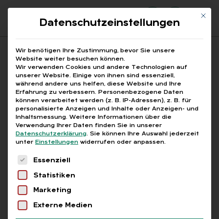
Mit di
Datenschutzeinstellungen
Suchfeld
Wir benötigen Ihre Zustimmung, bevor Sie unsere
Website weiter besuchen können.
Wir verwenden Cookies und andere Technologien auf
unserer Website. Einige von ihnen sind essenziell,
Suchen
während andere uns helfen, diese Website und Ihre
Erfahrung zu verbessern.
Personenbezogene Daten
STARTSEITE
AU-BESCHEINIGUNG DIGITAL
Breadcrumb-Navigation
können verarbeitet werden (z. B. IP-Adressen), z. B. für
personalisierte Anzeigen und Inhalte oder Anzeigen- und
Inhaltsmessung.
Weitere Informationen über die
Verwendung Ihrer Daten finden Sie in unserer
Datenschutzerklärung
.
Sie können Ihre Auswahl jederzeit
unter
Einstellungen
widerrufen oder anpassen.
Alle Bei­trä­ge mit dem
Es folgt eine Liste der Service-Gruppen, für die
Essenziell
Schlag­wort „AU-Be­
Statistiken
schei­ni­gung di­gi­tal“
Marketing
Externe Medien
Alle
Free
Abo
L+G +