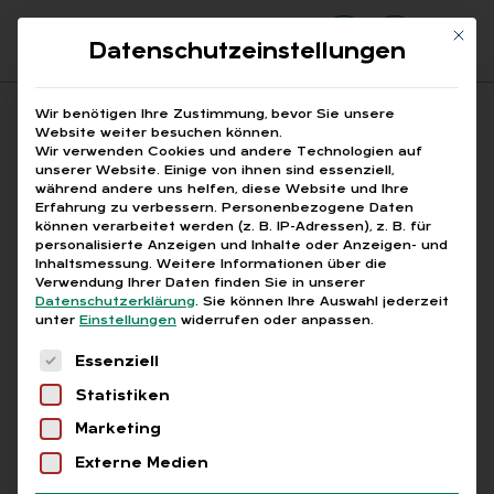
Mit di
Datenschutzeinstellungen
Suchfeld
Wir benötigen Ihre Zustimmung, bevor Sie unsere
Website weiter besuchen können.
Wir verwenden Cookies und andere Technologien auf
unserer Website. Einige von ihnen sind essenziell,
Suchen
während andere uns helfen, diese Website und Ihre
Erfahrung zu verbessern.
Personenbezogene Daten
STARTSEITE
FACHKRÄFTESICHERUNG 2025
Breadcrumb-Navigation
können verarbeitet werden (z. B. IP-Adressen), z. B. für
personalisierte Anzeigen und Inhalte oder Anzeigen- und
Inhaltsmessung.
Weitere Informationen über die
Verwendung Ihrer Daten finden Sie in unserer
Datenschutzerklärung
.
Sie können Ihre Auswahl jederzeit
unter
Einstellungen
widerrufen oder anpassen.
Alle Bei­trä­ge mit dem
Es folgt eine Liste der Service-Gruppen, für die
Essenziell
Schlag­wort „Fach­kräf­te­
Statistiken
si­che­rung 2025“
Marketing
Externe Medien
Alle
Free
Abo
L+G +