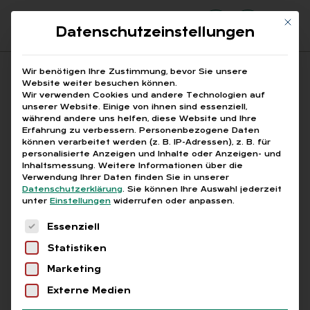
Mit di
Datenschutzeinstellungen
Suchfeld
Wir benötigen Ihre Zustimmung, bevor Sie unsere
Website weiter besuchen können.
Wir verwenden Cookies und andere Technologien auf
unserer Website. Einige von ihnen sind essenziell,
Suchen
während andere uns helfen, diese Website und Ihre
Erfahrung zu verbessern.
Personenbezogene Daten
STARTSEITE
KI-GESETZ EUROPÄISCHE UNION
Breadcrumb-Navigation
können verarbeitet werden (z. B. IP-Adressen), z. B. für
personalisierte Anzeigen und Inhalte oder Anzeigen- und
Inhaltsmessung.
Weitere Informationen über die
Verwendung Ihrer Daten finden Sie in unserer
Datenschutzerklärung
.
Sie können Ihre Auswahl jederzeit
unter
Einstellungen
widerrufen oder anpassen.
Alle Bei­trä­ge mit dem
Es folgt eine Liste der Service-Gruppen, für die
Essenziell
Schlag­wort „KI-Ge­setz
Statistiken
Eu­ro­päi­sche Uni­on“
Marketing
Externe Medien
Alle
Free
Abo
L+G +