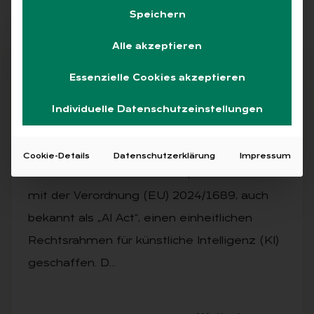
Speichern
Alle akzeptieren
Abo
Essenzielle Cookies akzeptieren
Individuelle Datenschutzeinstellungen
AUSGABE 1/2025
Das neue EU-KI-Ge­setz (AI Act)
Cookie-Details
Datenschutzerklärung
Impressum
Am 13.06.2024 hat die Europäische Union
mit der Verordnung (EU) 2024/1689, auch
bekannt als „AI Act“, einen einheitlichen
Rechtsrahmen für künstliche Intelligenz (KI)
geschaffen. D…