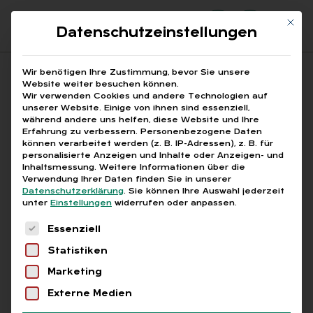
Mit di
Datenschutzeinstellungen
Suchfeld
Wir benötigen Ihre Zustimmung, bevor Sie unsere
Website weiter besuchen können.
Wir verwenden Cookies und andere Technologien auf
unserer Website. Einige von ihnen sind essenziell,
Suchen
während andere uns helfen, diese Website und Ihre
Erfahrung zu verbessern.
Personenbezogene Daten
STARTSEITE
PAPIERVERBRAUCH
Breadcrumb-Navigation
können verarbeitet werden (z. B. IP-Adressen), z. B. für
personalisierte Anzeigen und Inhalte oder Anzeigen- und
Inhaltsmessung.
Weitere Informationen über die
Verwendung Ihrer Daten finden Sie in unserer
Datenschutzerklärung
.
Sie können Ihre Auswahl jederzeit
unter
Einstellungen
widerrufen oder anpassen.
Alle Bei­trä­ge mit dem
Es folgt eine Liste der Service-Gruppen, für die
Essenziell
Schlag­wort „Pa­pier­ver­
Statistiken
brauch“
Marketing
Externe Medien
Alle
Free
Abo
L+G +