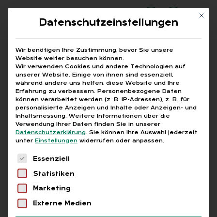
Mit di
Datenschutzeinstellungen
Suchfeld
Wir benötigen Ihre Zustimmung, bevor Sie unsere
Website weiter besuchen können.
Wir verwenden Cookies und andere Technologien auf
unserer Website. Einige von ihnen sind essenziell,
Suchen
während andere uns helfen, diese Website und Ihre
Erfahrung zu verbessern.
Personenbezogene Daten
STARTSEITE
AUTOREN
MATTHIAS RACKY
Breadcrumb-Navigation
können verarbeitet werden (z. B. IP-Adressen), z. B. für
personalisierte Anzeigen und Inhalte oder Anzeigen- und
Inhaltsmessung.
Weitere Informationen über die
Verwendung Ihrer Daten finden Sie in unserer
Datenschutzerklärung
.
Sie können Ihre Auswahl jederzeit
unter
Einstellungen
widerrufen oder anpassen.
Alle Bei­trä­ge von Mat­thi­
Es folgt eine Liste der Service-Gruppen, für die
Essenziell
as Ra­cky
Statistiken
Marketing
Alle
Free
Abo
L+G +
Externe Medien