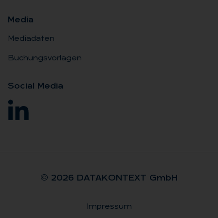
Me­dia
Mediadaten
Buchungsvorlagen
So­ci­al Me­dia
© 2026 DA­TA­KON­TEXT GmbH
Impressum
Rechtliches