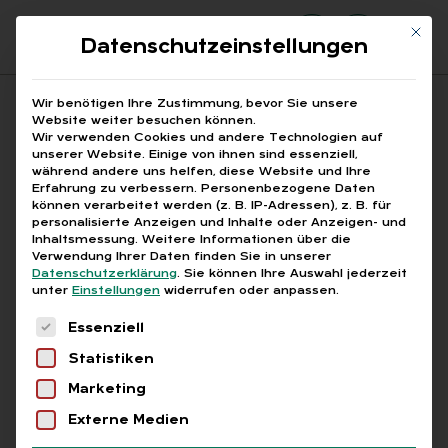
Mit di
Datenschutzeinstellungen
Suchfeld
Wir benötigen Ihre Zustimmung, bevor Sie unsere
Website weiter besuchen können.
Wir verwenden Cookies und andere Technologien auf
unserer Website. Einige von ihnen sind essenziell,
Suchen
während andere uns helfen, diese Website und Ihre
Erfahrung zu verbessern.
Personenbezogene Daten
STARTSEITE
LOHNSTEUERMITTEILUNGEN
Breadcrumb-Navigation
können verarbeitet werden (z. B. IP-Adressen), z. B. für
LOHNSTEUER-MITTEILUNGEN 8/2021
personalisierte Anzeigen und Inhalte oder Anzeigen- und
Inhaltsmessung.
Weitere Informationen über die
Verwendung Ihrer Daten finden Sie in unserer
Datenschutzerklärung
.
Sie können Ihre Auswahl jederzeit
Lohn­steu­er­mit­tei­lung
unter
Einstellungen
widerrufen oder anpassen.
8/2021 als
PDF
Es folgt eine Liste der Service-Gruppen, für die
Essenziell
Statistiken
Marketing
Jetzt herunterladen
Externe Medien