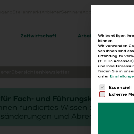
ugang
Stellenmarkt
Anbieter
Seminare
Abo
Webinare
Downloa
er
Zeitwirtschaft
Arbeitsrecht
Wir benötigen Ihr
können.
Wir verwenden Coo
von ihnen sind es
Erfahrung zu verb
(z. B. IP-Adressen
und Inhaltsmessun
finden Sie in uns
ieterübersichten
Newsletter
unter
Einstellung
Es folgt eine 
Essenziell
Externe M