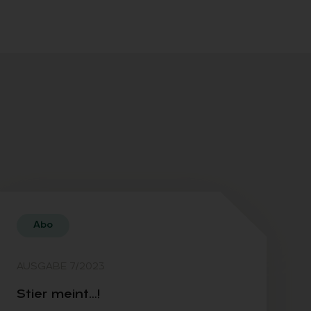
Abo
AUSGABE 7/2023
Stier meint…!