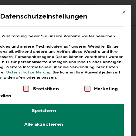
Registrierung
Login
Mit die
ds
Datenschutzeinstellungen
Fragen aus den ARGEn
Printausgaben
e Zustimmung, bevor Sie unsere Website weiter besuchen
kies und andere Technologien auf unserer Website. Einige
senziell, während andere uns helfen, diese Website und Ihre
essern.
Personenbezogene Daten können verarbeitet werden
Suchen
), z. B. für personalisierte Anzeigen und Inhalte oder Anzeigen-
g.
Weitere Informationen über die Verwendung Ihrer Daten
erer
Datenschutzerklärung
.
Sie können Ihre Auswahl jederzeit
en
widerrufen oder anpassen.
Liste der Service-Gruppen, für die eine Einwilligung
Statistiken
Marketing
edien
Speichern
Alle akzeptieren