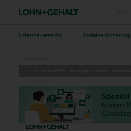
Testz
Head
Hauptnavigation
Lohnsteuerrecht
Sozialversicherung
Suchfeld
Topthemen:
Lohnsteuer-Mitteilungen
Fokus
Praxis
Anb