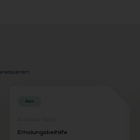
eressieren.
Abo
AUSGABE 7/2023
Er­ho­lungs­bei­hil­fe