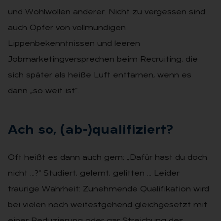
und Wohlwollen anderer. Nicht zu vergessen sind
auch Opfer von vollmundigen
Lippenbekenntnissen und leeren
Jobmarketingversprechen beim Recruiting, die
sich später als heiße Luft enttarnen, wenn es
dann „so weit ist“.
Ach so, (ab-)qua­li­fi­ziert?
Oft heißt es dann auch gern: „Dafür hast du doch
nicht …?“ Studiert, gelernt, gelitten … Leider
traurige Wahrheit: Zunehmende Qualifikation wird
bei vielen noch weitestgehend gleichgesetzt mit
einer Reduzierung oder gar Streichung des