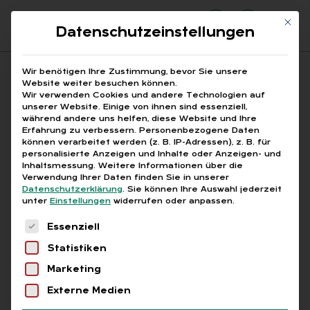
Mit di
Datenschutzeinstellungen
Suchfeld
Wir benötigen Ihre Zustimmung, bevor Sie unsere
Website weiter besuchen können.
Wir verwenden Cookies und andere Technologien auf
unserer Website. Einige von ihnen sind essenziell,
Suchen
während andere uns helfen, diese Website und Ihre
Erfahrung zu verbessern.
Personenbezogene Daten
STARTSEITE
PRINTAUSGABEN
Breadcrumb-Navigation
können verarbeitet werden (z. B. IP-Adressen), z. B. für
TITELTHEMA: JAHRESWECHSEL 2021/2022
personalisierte Anzeigen und Inhalte oder Anzeigen- und
HÖCHSTE ZEIT FÜR DIE FACHKRAFT MUTTER …
Inhaltsmessung.
Weitere Informationen über die
Verwendung Ihrer Daten finden Sie in unserer
Datenschutzerklärung
.
Sie können Ihre Auswahl jederzeit
unter
Einstellungen
widerrufen oder anpassen.
Inhaltsverzeichnis
Es folgt eine Liste der Service-Gruppen, für die
Essenziell
Statistiken
Marketing
Free
Externe Medien
KAR­RIERE­KIL­LER KIND?