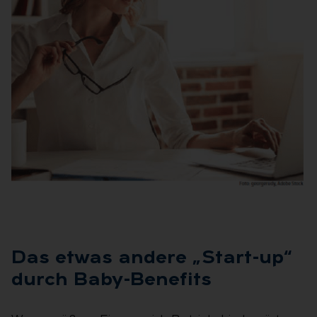
HÖCHSTE ZEIT FÜR DIE FACHKRAFT 3
Das et­was an­de­re „Start-up“
durch Baby-Be­ne­fits