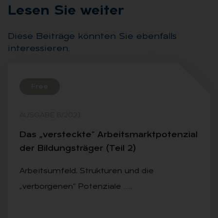
Le­sen Sie wei­ter
Diese Beiträge könnten Sie ebenfalls
interessieren.
Free
AUSGABE 8/2021
Das „ver­steck­te“ Ar­beits­markt­po­ten­zi­al
der Bil­dungs­trä­ger (Teil 2)
Arbeitsumfeld, Strukturen und die
„verborgenen“ Potenziale ……