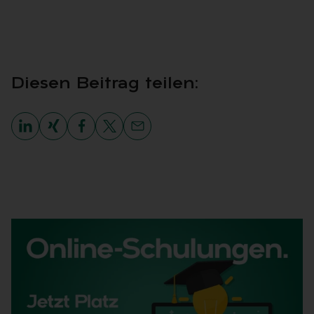
Die­sen Bei­trag tei­len: