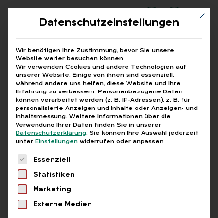
Mit di
Datenschutzeinstellungen
Suchfeld
Wir benötigen Ihre Zustimmung, bevor Sie unsere
Website weiter besuchen können.
Wir verwenden Cookies und andere Technologien auf
unserer Website. Einige von ihnen sind essenziell,
Suchen
während andere uns helfen, diese Website und Ihre
Erfahrung zu verbessern.
Personenbezogene Daten
STARTSEITE
PRINTAUSGABEN
Breadcrumb-Navigation
können verarbeitet werden (z. B. IP-Adressen), z. B. für
TITELTHEMA: DIGITAL ODER OBSOLET? KI ALS …
personalisierte Anzeigen und Inhalte oder Anzeigen- und
WER FÜHREN WILL, MUSS FÜHLEN?
Inhaltsmessung.
Weitere Informationen über die
Verwendung Ihrer Daten finden Sie in unserer
Datenschutzerklärung
.
Sie können Ihre Auswahl jederzeit
unter
Einstellungen
widerrufen oder anpassen.
Inhaltsverzeichnis
Es folgt eine Liste der Service-Gruppen, für die
Essenziell
Statistiken
Marketing
Abo
Externe Medien
WER FÜH­REN WILL, MUSS FÜH­LEN?