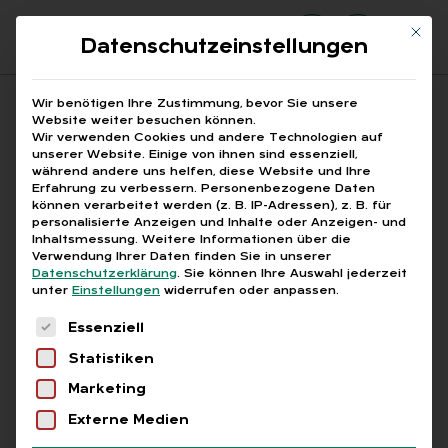
Mit di
Datenschutzeinstellungen
Suchfeld
Wir benötigen Ihre Zustimmung, bevor Sie unsere
Website weiter besuchen können.
Wir verwenden Cookies und andere Technologien auf
unserer Website. Einige von ihnen sind essenziell,
Suchen
während andere uns helfen, diese Website und Ihre
Erfahrung zu verbessern.
Personenbezogene Daten
STARTSEITE
PRINTAUSGABEN
Breadcrumb-Navigation
können verarbeitet werden (z. B. IP-Adressen), z. B. für
TITELTHEMA: PROFITABLE AUSSICHTEN FÜR …
personalisierte Anzeigen und Inhalte oder Anzeigen- und
EUROPAS ROLLE ALS GLOBALER PARTNER FÜR …
Inhaltsmessung.
Weitere Informationen über die
Verwendung Ihrer Daten finden Sie in unserer
Datenschutzerklärung
.
Sie können Ihre Auswahl jederzeit
unter
Einstellungen
widerrufen oder anpassen.
Inhaltsverzeichnis
Es folgt eine Liste der Service-Gruppen, für die
Essenziell
Statistiken
Marketing
Abo
Externe Medien