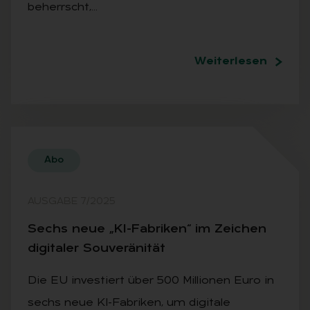
beherrscht,…
Weiterlesen
Abo
AUSGABE 7/2025
Sechs neue „KI-Fa­bri­ken“ im Zei­chen
di­gi­ta­ler Sou­ve­rä­ni­tät
Die EU investiert über 500 Millionen Euro in
sechs neue KI-Fabriken, um digitale