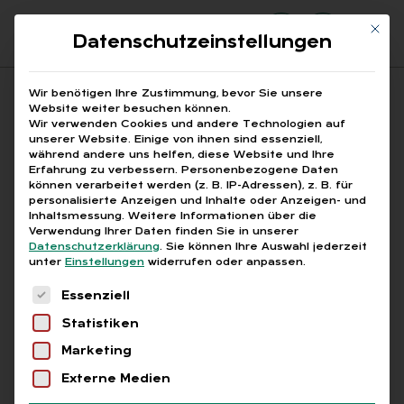
Mit di
Datenschutzeinstellungen
Suchfeld
Wir benötigen Ihre Zustimmung, bevor Sie unsere
Website weiter besuchen können.
Wir verwenden Cookies und andere Technologien auf
unserer Website. Einige von ihnen sind essenziell,
Suchen
während andere uns helfen, diese Website und Ihre
Erfahrung zu verbessern.
Personenbezogene Daten
STARTSEITE
§ 3C ESTG WERBUNGSKOSTEN
Breadcrumb-Navigation
können verarbeitet werden (z. B. IP-Adressen), z. B. für
personalisierte Anzeigen und Inhalte oder Anzeigen- und
Inhaltsmessung.
Weitere Informationen über die
Verwendung Ihrer Daten finden Sie in unserer
Datenschutzerklärung
.
Sie können Ihre Auswahl jederzeit
unter
Einstellungen
widerrufen oder anpassen.
Alle Bei­trä­ge mit dem
Es folgt eine Liste der Service-Gruppen, für die
Essenziell
Schlag­wort „§ 3c EStG
Statistiken
Wer­bungs­kos­ten“
Marketing
Externe Medien
Alle
Free
Abo
L+G +