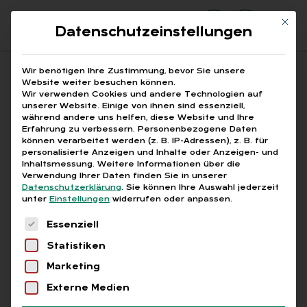
Mit di
Datenschutzeinstellungen
Suchfeld
Wir benötigen Ihre Zustimmung, bevor Sie unsere
Website weiter besuchen können.
Wir verwenden Cookies und andere Technologien auf
unserer Website. Einige von ihnen sind essenziell,
Suchen
während andere uns helfen, diese Website und Ihre
Erfahrung zu verbessern.
Personenbezogene Daten
STARTSEITE
AIDA ORGA-GRUPPE
Breadcrumb-Navigation
können verarbeitet werden (z. B. IP-Adressen), z. B. für
personalisierte Anzeigen und Inhalte oder Anzeigen- und
Inhaltsmessung.
Weitere Informationen über die
Verwendung Ihrer Daten finden Sie in unserer
Datenschutzerklärung
.
Sie können Ihre Auswahl jederzeit
unter
Einstellungen
widerrufen oder anpassen.
Alle Bei­trä­ge mit dem
Es folgt eine Liste der Service-Gruppen, für die
Essenziell
Schlag­wort „AIDA
Statistiken
ORGA-Grup­pe“
Marketing
Externe Medien
Alle
Free
Abo
L+G +