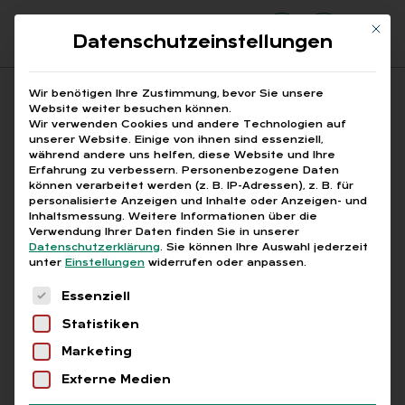
Mit di
Datenschutzeinstellungen
Suchfeld
Wir benötigen Ihre Zustimmung, bevor Sie unsere
Website weiter besuchen können.
Wir verwenden Cookies und andere Technologien auf
unserer Website. Einige von ihnen sind essenziell,
Suchen
während andere uns helfen, diese Website und Ihre
Erfahrung zu verbessern.
Personenbezogene Daten
STARTSEITE
ALTERSTEILZEIT AUFSTOCKUNG
Breadcrumb-Navigation
können verarbeitet werden (z. B. IP-Adressen), z. B. für
personalisierte Anzeigen und Inhalte oder Anzeigen- und
Inhaltsmessung.
Weitere Informationen über die
Verwendung Ihrer Daten finden Sie in unserer
Datenschutzerklärung
.
Sie können Ihre Auswahl jederzeit
unter
Einstellungen
widerrufen oder anpassen.
Alle Bei­trä­ge mit dem
Es folgt eine Liste der Service-Gruppen, für die
Essenziell
Schlag­wort „Al­ters­teil­
Statistiken
zeit Auf­sto­ckung“
Marketing
Externe Medien
Alle
Free
Abo
L+G +