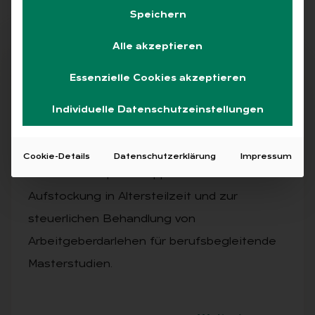
Speichern
Alle akzeptieren
Abo
Essenzielle Cookies akzeptieren
Individuelle Datenschutzeinstellungen
AUSGABE 5/2025
Ex­per­ten ant­wor­ten
Cookie-Details
Datenschutzerklärung
Impressum
Praktische Expertentipps zur steuerfreien
Aufstockung in Altersteilzeit und zur
steuerlichen Behandlung von
Arbeitgeberdarlehen für berufsbegleitende
Masterstudien.