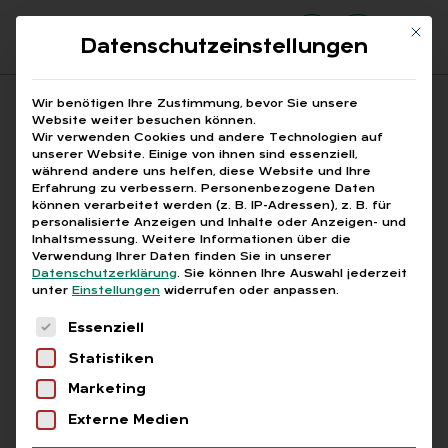
Mit di
Datenschutzeinstellungen
Suchfeld
Wir benötigen Ihre Zustimmung, bevor Sie unsere
Website weiter besuchen können.
Wir verwenden Cookies und andere Technologien auf
unserer Website. Einige von ihnen sind essenziell,
Suchen
während andere uns helfen, diese Website und Ihre
Erfahrung zu verbessern.
Personenbezogene Daten
STARTSEITE
ANWESENHEITSÜBERSICHT
Breadcrumb-Navigation
können verarbeitet werden (z. B. IP-Adressen), z. B. für
personalisierte Anzeigen und Inhalte oder Anzeigen- und
Inhaltsmessung.
Weitere Informationen über die
Verwendung Ihrer Daten finden Sie in unserer
Datenschutzerklärung
.
Sie können Ihre Auswahl jederzeit
unter
Einstellungen
widerrufen oder anpassen.
Alle Bei­trä­ge mit dem
Es folgt eine Liste der Service-Gruppen, für die
Essenziell
Schlag­wort „An­we­sen­
Statistiken
heits­über­sicht“
Marketing
Externe Medien
Alle
Free
Abo
L+G +