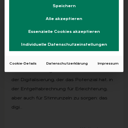
Speichern
Alle akzeptieren
Abo
Essenzielle Cookies akzeptieren
Individuelle Datenschutzeinstellungen
AUSGABE 4/2025
Stier meint …!
Cookie-Details
Datenschutzerklärung
Impressum
Seit dem 01.07. gilt ein weiterer Meilenstein
der Digitalisierung, der das Potenzial hat, in
der Entgeltabrechnung für Erleichterung,
aber auch für Stirnrunzeln zu sorgen: das
digi…