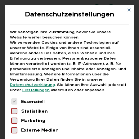
Mit di
Datenschutzeinstellungen
Suchfeld
Wir benötigen Ihre Zustimmung, bevor Sie unsere
Website weiter besuchen können.
Wir verwenden Cookies und andere Technologien auf
unserer Website. Einige von ihnen sind essenziell,
Suchen
während andere uns helfen, diese Website und Ihre
Erfahrung zu verbessern.
Personenbezogene Daten
STARTSEITE
ARBEITGEBER ELTERNNACHWEIS 2025
Breadcrumb-Navigation
können verarbeitet werden (z. B. IP-Adressen), z. B. für
personalisierte Anzeigen und Inhalte oder Anzeigen- und
Inhaltsmessung.
Weitere Informationen über die
Verwendung Ihrer Daten finden Sie in unserer
Datenschutzerklärung
.
Sie können Ihre Auswahl jederzeit
unter
Einstellungen
widerrufen oder anpassen.
Alle Bei­trä­ge mit dem
Es folgt eine Liste der Service-Gruppen, für die
Essenziell
Schlag­wort „Ar­beit­ge­ber
Statistiken
El­tern­nach­weis 2025“
Marketing
Externe Medien
Alle
Free
Abo
L+G +