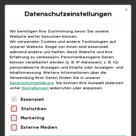
Mit di
Datenschutzeinstellungen
Suchfeld
Wir benötigen Ihre Zustimmung, bevor Sie unsere
Website weiter besuchen können.
Wir verwenden Cookies und andere Technologien auf
unserer Website. Einige von ihnen sind essenziell,
Suchen
während andere uns helfen, diese Website und Ihre
Erfahrung zu verbessern.
Personenbezogene Daten
STARTSEITE
ARBEITGEBERPFLICHTEN NACHWEISE
Breadcrumb-Navigation
können verarbeitet werden (z. B. IP-Adressen), z. B. für
personalisierte Anzeigen und Inhalte oder Anzeigen- und
Inhaltsmessung.
Weitere Informationen über die
Verwendung Ihrer Daten finden Sie in unserer
Datenschutzerklärung
.
Sie können Ihre Auswahl jederzeit
unter
Einstellungen
widerrufen oder anpassen.
Alle Bei­trä­ge mit dem
Es folgt eine Liste der Service-Gruppen, für die
Essenziell
Schlag­wort „Ar­beit­ge­
Statistiken
ber­pflich­ten Nach­wei­se“
Marketing
Externe Medien
Alle
Free
Abo
L+G +