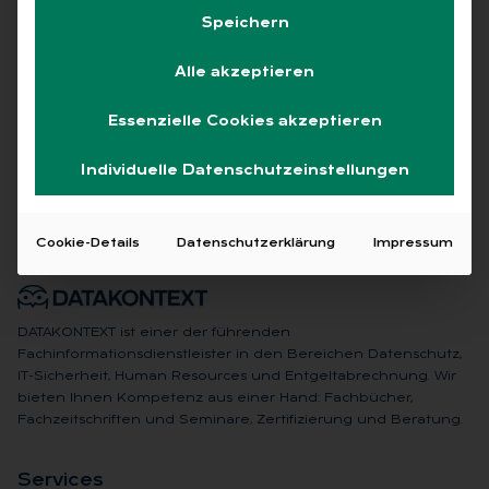
Speichern
Alle akzeptieren
Keine Beiträge gefunden
Essenzielle Cookies akzeptieren
Individuelle Datenschutzeinstellungen
Cookie-Details
Datenschutzerklärung
Impressum
DATAKONTEXT ist einer der führenden
Fachinformationsdienstleister in den Bereichen Datenschutz,
IT-Sicherheit, Human Resources und Entgeltabrechnung. Wir
bieten Ihnen Kompetenz aus einer Hand: Fachbücher,
Fachzeitschriften und Seminare, Zertifizierung und Beratung.
Ser­vices