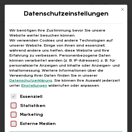
Mit di
Datenschutzeinstellungen
Suchfeld
Wir benötigen Ihre Zustimmung, bevor Sie unsere
Website weiter besuchen können.
Wir verwenden Cookies und andere Technologien auf
unserer Website. Einige von ihnen sind essenziell,
Suchen
während andere uns helfen, diese Website und Ihre
Erfahrung zu verbessern.
Personenbezogene Daten
STARTSEITE
ARBEITSENTGELT
Breadcrumb-Navigation
können verarbeitet werden (z. B. IP-Adressen), z. B. für
personalisierte Anzeigen und Inhalte oder Anzeigen- und
Inhaltsmessung.
Weitere Informationen über die
Verwendung Ihrer Daten finden Sie in unserer
Datenschutzerklärung
.
Sie können Ihre Auswahl jederzeit
unter
Einstellungen
widerrufen oder anpassen.
Alle Bei­trä­ge mit dem
Es folgt eine Liste der Service-Gruppen, für die
Essenziell
Schlag­wort „Ar­beits­ent­
Statistiken
gelt“
Marketing
Externe Medien
Alle
Free
Abo
L+G +