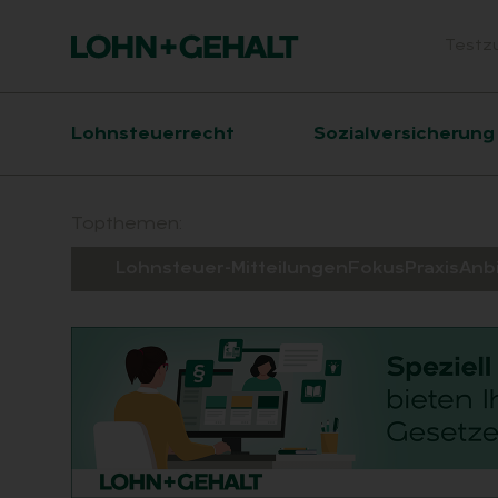
Testz
Head
Hauptnavigation
Lohnsteuerrecht
Sozialversicherung
Suchfeld
Topthemen:
Lohnsteuer-Mitteilungen
Fokus
Praxis
Anb