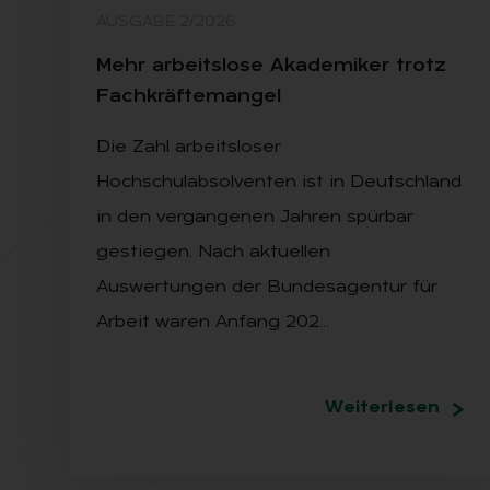
AUSGABE 2/2026
Mehr ar­beits­lo­se Aka­de­mi­ker trotz
Fach­kräf­te­man­gel
Die Zahl arbeitsloser
Hochschulabsolventen ist in Deutschland
in den vergangenen Jahren spürbar
gestiegen. Nach aktuellen
Auswertungen der Bundesagentur für
Arbeit waren Anfang 202…
Weiterlesen