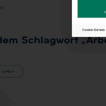
ER
Cookie-Details
dem Schlag­wort „Ar­bei
L+G +