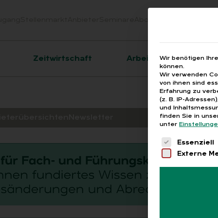
ugang
Stellenmarkt
Anbieter
Seminare
Abo
Webinare
Downloa
er
Zeitwirtschaft
Arbeitsrecht
Wir benötigen Ihr
können.
Wir verwenden Coo
von ihnen sind es
Erfahrung zu verb
(z. B. IP-Adressen
und Inhaltsmessun
finden Sie in uns
ieterübersichten
Newsletter
unter
Einstellung
Es folgt eine 
Essenziell
Externe M