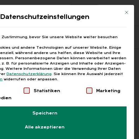
Registrierung
Login
Mit die
ds
Datenschutzeinstellungen
Fragen aus den ARGEn
Printausgaben
e Zustimmung, bevor Sie unsere Website weiter besuchen
kies und andere Technologien auf unserer Website. Einige
senziell, während andere uns helfen, diese Website und Ihre
essern.
Personenbezogene Daten können verarbeitet werden
Suchen
), z. B. für personalisierte Anzeigen und Inhalte oder Anzeigen-
g.
Weitere Informationen über die Verwendung Ihrer Daten
erer
Datenschutzerklärung
.
Sie können Ihre Auswahl jederzeit
en
widerrufen oder anpassen.
Liste der Service-Gruppen, für die eine Einwilligung
Statistiken
Marketing
edien
Speichern
Alle akzeptieren