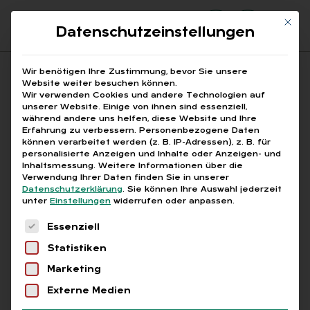
Mit di
Datenschutzeinstellungen
Suchfeld
Wir benötigen Ihre Zustimmung, bevor Sie unsere
Website weiter besuchen können.
Wir verwenden Cookies und andere Technologien auf
unserer Website. Einige von ihnen sind essenziell,
Suchen
während andere uns helfen, diese Website und Ihre
Erfahrung zu verbessern.
Personenbezogene Daten
STARTSEITE
ARBEITSMARKT DEUTSCHLAND
Breadcrumb-Navigation
können verarbeitet werden (z. B. IP-Adressen), z. B. für
personalisierte Anzeigen und Inhalte oder Anzeigen- und
Inhaltsmessung.
Weitere Informationen über die
Verwendung Ihrer Daten finden Sie in unserer
Datenschutzerklärung
.
Sie können Ihre Auswahl jederzeit
unter
Einstellungen
widerrufen oder anpassen.
Alle Bei­trä­ge mit dem
Es folgt eine Liste der Service-Gruppen, für die
Essenziell
Schlag­wort „Ar­beits­
Statistiken
markt Deutsch­land“
Marketing
Externe Medien
Alle
Free
Abo
L+G +