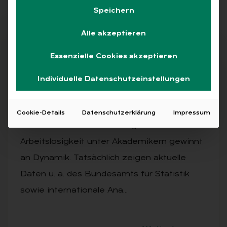
Speichern
Alle akzeptieren
Abo
Essenzielle Cookies akzeptieren
Individuelle Datenschutzeinstellungen
AUSGABE 3/2026
Ar­beits­markt wird an­spruchs­vol­ler
Cookie-Details
Datenschutzerklärung
Impressum
Die Diskussion um die steigende
Arbeitslosigkeit unter Akademikern gewinnt
an Dynamik. Tatsächlich zeigen aktuelle
Daten u. a. des Bundesamts für Statistik
sowie internationale Ana…