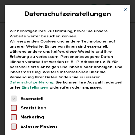
Mit di
Datenschutzeinstellungen
Suchfeld
Wir benötigen Ihre Zustimmung, bevor Sie unsere
Website weiter besuchen können.
Wir verwenden Cookies und andere Technologien auf
unserer Website. Einige von ihnen sind essenziell,
Suchen
während andere uns helfen, diese Website und Ihre
Erfahrung zu verbessern.
Personenbezogene Daten
STARTSEITE
ARBEITSMOBILITÄT EU
Breadcrumb-Navigation
können verarbeitet werden (z. B. IP-Adressen), z. B. für
personalisierte Anzeigen und Inhalte oder Anzeigen- und
Inhaltsmessung.
Weitere Informationen über die
Verwendung Ihrer Daten finden Sie in unserer
Datenschutzerklärung
.
Sie können Ihre Auswahl jederzeit
unter
Einstellungen
widerrufen oder anpassen.
Alle Bei­trä­ge mit dem
Es folgt eine Liste der Service-Gruppen, für die
Essenziell
Schlag­wort „Ar­beits­mo­
Statistiken
bi­li­tät EU“
Marketing
Externe Medien
Alle
Free
Abo
L+G +