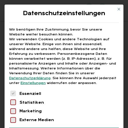
Mit di
Datenschutzeinstellungen
Suchfeld
Wir benötigen Ihre Zustimmung, bevor Sie unsere
Website weiter besuchen können.
Wir verwenden Cookies und andere Technologien auf
unserer Website. Einige von ihnen sind essenziell,
Suchen
während andere uns helfen, diese Website und Ihre
Erfahrung zu verbessern.
Personenbezogene Daten
STARTSEITE
ARBEITSRECHT MINIJOBBER
Breadcrumb-Navigation
können verarbeitet werden (z. B. IP-Adressen), z. B. für
personalisierte Anzeigen und Inhalte oder Anzeigen- und
Inhaltsmessung.
Weitere Informationen über die
Verwendung Ihrer Daten finden Sie in unserer
Datenschutzerklärung
.
Sie können Ihre Auswahl jederzeit
unter
Einstellungen
widerrufen oder anpassen.
Alle Bei­trä­ge mit dem
Es folgt eine Liste der Service-Gruppen, für die
Essenziell
Schlag­wort „Ar­beits­
Statistiken
recht Mi­ni­job­ber“
Marketing
Externe Medien
Alle
Free
Abo
L+G +