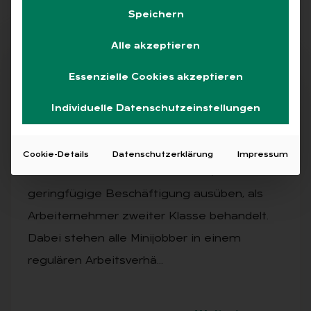
Speichern
Alle akzeptieren
Abo
Essenzielle Cookies akzeptieren
Individuelle Datenschutzeinstellungen
AUSGABE 7/2025
Ar­beits­recht für Mi­ni­job­ber
Cookie-Details
Datenschutzerklärung
Impressum
Immer wieder werden Personen, die eine
geringfügige Beschäftigung ausüben, als
Arbeiternehmer zweiter Klasse behandelt.
Dabei stehen alle Minijobber in einem
regulären Arbeitsverhä…