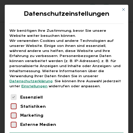
Mit di
Datenschutzeinstellungen
Suchfeld
Wir benötigen Ihre Zustimmung, bevor Sie unsere
Website weiter besuchen können.
Wir verwenden Cookies und andere Technologien auf
unserer Website. Einige von ihnen sind essenziell,
Suchen
während andere uns helfen, diese Website und Ihre
Erfahrung zu verbessern.
Personenbezogene Daten
STARTSEITE
ARBEITSRECHTLICHE WEISUNG
Breadcrumb-Navigation
können verarbeitet werden (z. B. IP-Adressen), z. B. für
personalisierte Anzeigen und Inhalte oder Anzeigen- und
Inhaltsmessung.
Weitere Informationen über die
Verwendung Ihrer Daten finden Sie in unserer
Datenschutzerklärung
.
Sie können Ihre Auswahl jederzeit
unter
Einstellungen
widerrufen oder anpassen.
Alle Bei­trä­ge mit dem
Es folgt eine Liste der Service-Gruppen, für die
Essenziell
Schlag­wort „ar­beits­
Statistiken
recht­li­che Wei­sung“
Marketing
Externe Medien
Alle
Free
Abo
L+G +