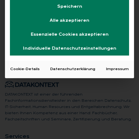
Speichern
Alle akzeptieren
Keine Beiträge gefunden
Essenzielle Cookies akzeptieren
Individuelle Datenschutzeinstellungen
Cookie-Details
Datenschutzerklärung
Impressum
DATAKONTEXT ist einer der führenden
Fachinformationsdienstleister in den Bereichen Datenschutz,
IT-Sicherheit, Human Resources und Entgeltabrechnung. Wir
bieten Ihnen Kompetenz aus einer Hand: Fachbücher,
Fachzeitschriften und Seminare, Zertifizierung und Beratung.
Ser­vices