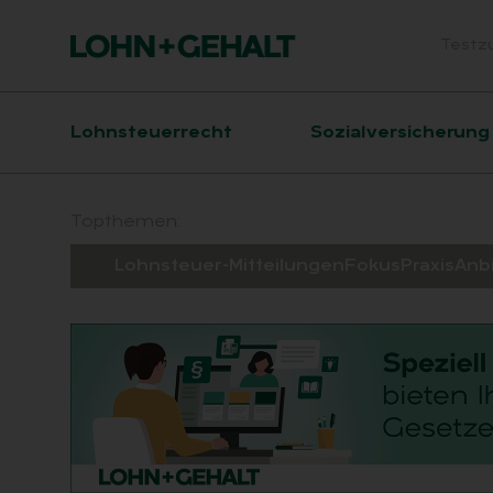
Testz
Head
Hauptnavigation
Lohnsteuerrecht
Sozialversicherung
Suchfeld
Topthemen:
Lohnsteuer-Mitteilungen
Fokus
Praxis
Anb