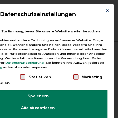
Registrierung
Login
Mit die
ds
Datenschutzeinstellungen
Fragen aus den ARGEn
Printausgaben
e Zustimmung, bevor Sie unsere Website weiter besuchen
kies und andere Technologien auf unserer Website. Einige
senziell, während andere uns helfen, diese Website und Ihre
essern.
Personenbezogene Daten können verarbeitet werden
Suchen
), z. B. für personalisierte Anzeigen und Inhalte oder Anzeigen-
g.
Weitere Informationen über die Verwendung Ihrer Daten
erer
Datenschutzerklärung
.
Sie können Ihre Auswahl jederzeit
en
widerrufen oder anpassen.
Liste der Service-Gruppen, für die eine Einwilligung
Statistiken
Marketing
edien
Speichern
Alle akzeptieren