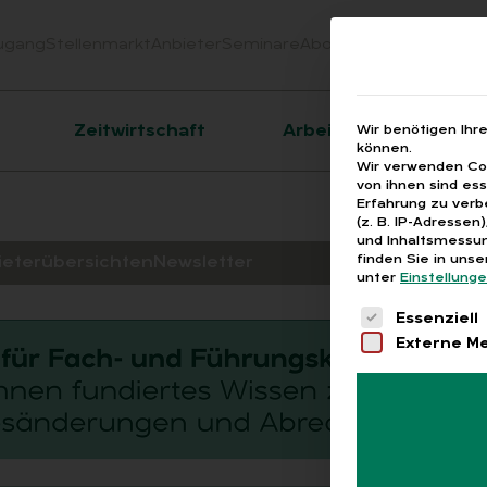
ugang
Stellenmarkt
Anbieter
Seminare
Abo
Webinare
Downloa
er
Zeitwirtschaft
Arbeitsrecht
Wir benötigen Ihr
können.
Wir verwenden Coo
von ihnen sind es
Erfahrung zu verb
(z. B. IP-Adressen
und Inhaltsmessun
finden Sie in uns
ieterübersichten
Newsletter
unter
Einstellung
Es folgt eine 
Essenziell
Externe M