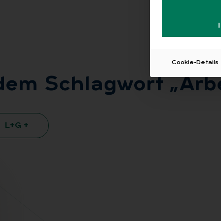
Cookie-Details
 dem Schlag­wort „Ar­be
L+G +