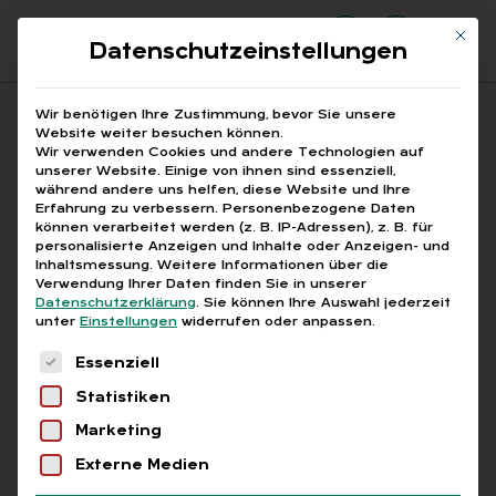
Mit di
Datenschutzeinstellungen
Suchfeld
Wir benötigen Ihre Zustimmung, bevor Sie unsere
Website weiter besuchen können.
Wir verwenden Cookies und andere Technologien auf
unserer Website. Einige von ihnen sind essenziell,
Suchen
während andere uns helfen, diese Website und Ihre
Erfahrung zu verbessern.
Personenbezogene Daten
STARTSEITE
AT-MITARBEITER
Breadcrumb-Navigation
können verarbeitet werden (z. B. IP-Adressen), z. B. für
personalisierte Anzeigen und Inhalte oder Anzeigen- und
Inhaltsmessung.
Weitere Informationen über die
Verwendung Ihrer Daten finden Sie in unserer
Datenschutzerklärung
.
Sie können Ihre Auswahl jederzeit
unter
Einstellungen
widerrufen oder anpassen.
Alle Bei­trä­ge mit dem
Es folgt eine Liste der Service-Gruppen, für die
Essenziell
Schlag­wort „AT-Mit­ar­
Statistiken
bei­ter“
Marketing
Externe Medien
Alle
Free
Abo
L+G +