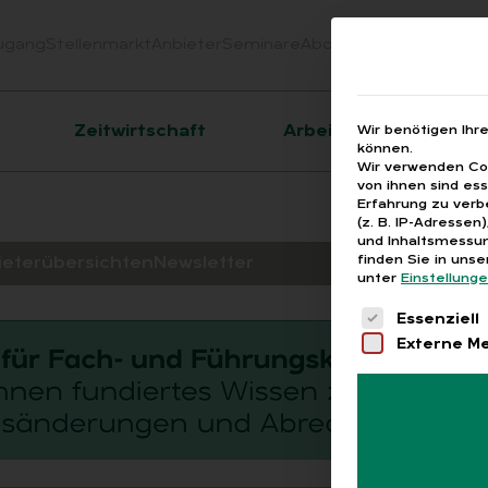
ugang
Stellenmarkt
Anbieter
Seminare
Abo
Webinare
Downloa
er
Zeitwirtschaft
Arbeitsrecht
Wir benötigen Ihr
können.
Wir verwenden Coo
von ihnen sind es
Erfahrung zu verb
(z. B. IP-Adressen
und Inhaltsmessun
finden Sie in uns
ieterübersichten
Newsletter
unter
Einstellung
Es folgt eine 
Essenziell
Externe M