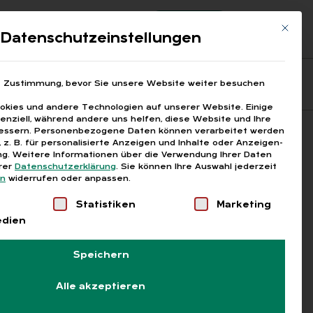
Registrierung
Login
Mit die
ds
Datenschutzeinstellungen
Fragen aus den ARGEn
Printausgaben
e Zustimmung, bevor Sie unsere Website weiter besuchen
kies und andere Technologien auf unserer Website. Einige
senziell, während andere uns helfen, diese Website und Ihre
essern.
Personenbezogene Daten können verarbeitet werden
Suchen
), z. B. für personalisierte Anzeigen und Inhalte oder Anzeigen-
g.
Weitere Informationen über die Verwendung Ihrer Daten
erer
Datenschutzerklärung
.
Sie können Ihre Auswahl jederzeit
en
widerrufen oder anpassen.
Liste der Service-Gruppen, für die eine Einwilligung
Statistiken
Marketing
edien
Speichern
Alle akzeptieren