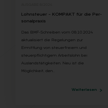
AUSGABE 8/2024
Lohn­steu­er – KOM­PAKT für die Per­
so­nal­pra­xis
Das BMF-Schreiben vom 08.10.2024
aktualisiert die Regelungen zur
Ermittlung von steuerfreiem und
steuerpflichtigem Arbeitslohn bei
Auslandstätigkeiten. Neu ist die
Möglichkeit, den…
Weiterlesen