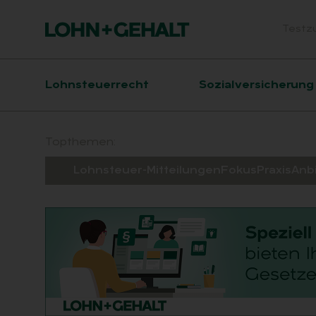
Testz
Head
Hauptnavigation
Lohnsteuerrecht
Sozialversicherung
Suchfeld
Topthemen:
Lohnsteuer-Mitteilungen
Fokus
Praxis
Anb