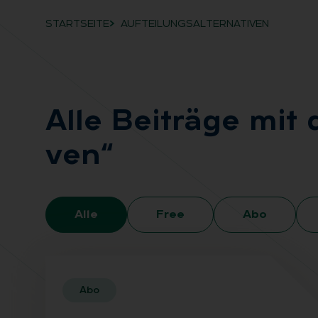
STARTSEITE
AUFTEILUNGSALTERNATIVEN
Breadcrumb-Navigation
Alle Bei­trä­ge mit 
ven“
Alle
Free
Abo
Abo