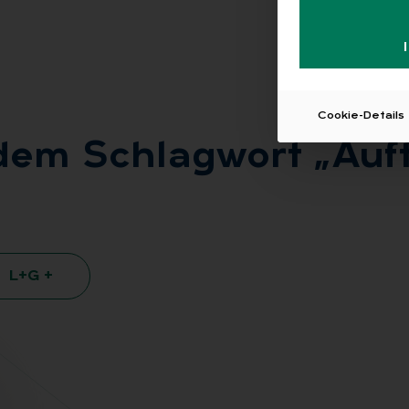
Cookie-Details
dem Schlag­wort „Auf­tei
L+G +