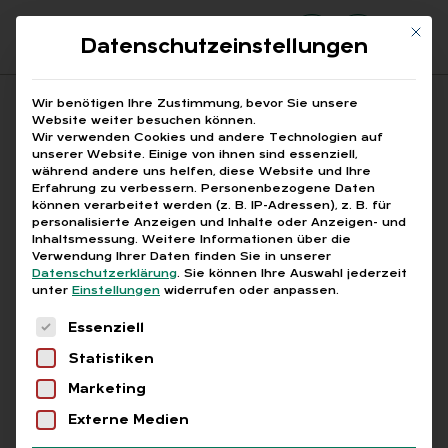
Mit di
Datenschutzeinstellungen
Suchfeld
Wir benötigen Ihre Zustimmung, bevor Sie unsere
Website weiter besuchen können.
Wir verwenden Cookies und andere Technologien auf
unserer Website. Einige von ihnen sind essenziell,
Suchen
während andere uns helfen, diese Website und Ihre
Erfahrung zu verbessern.
Personenbezogene Daten
STARTSEITE
AUSBILDUNGSABBRÜCHE
Breadcrumb-Navigation
können verarbeitet werden (z. B. IP-Adressen), z. B. für
personalisierte Anzeigen und Inhalte oder Anzeigen- und
Inhaltsmessung.
Weitere Informationen über die
Verwendung Ihrer Daten finden Sie in unserer
Datenschutzerklärung
.
Sie können Ihre Auswahl jederzeit
unter
Einstellungen
widerrufen oder anpassen.
Alle Bei­trä­ge mit dem
Es folgt eine Liste der Service-Gruppen, für die
Essenziell
Schlag­wort „Aus­bil­
Statistiken
dungs­ab­brü­che“
Marketing
Externe Medien
Alle
Free
Abo
L+G +