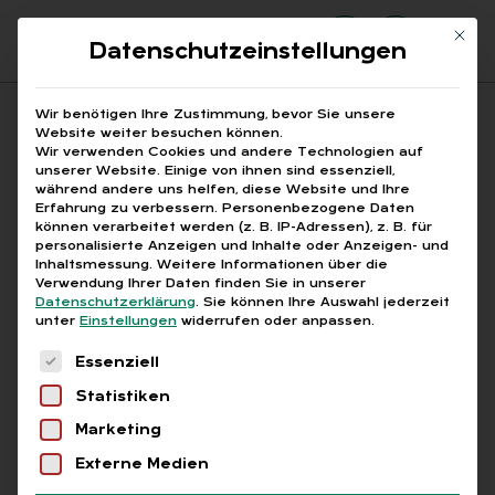
Mit di
Datenschutzeinstellungen
Suchfeld
Wir benötigen Ihre Zustimmung, bevor Sie unsere
Website weiter besuchen können.
Wir verwenden Cookies und andere Technologien auf
unserer Website. Einige von ihnen sind essenziell,
Suchen
während andere uns helfen, diese Website und Ihre
Erfahrung zu verbessern.
Personenbezogene Daten
STARTSEITE
AUSBILDUNGSBERUFE
Breadcrumb-Navigation
können verarbeitet werden (z. B. IP-Adressen), z. B. für
personalisierte Anzeigen und Inhalte oder Anzeigen- und
Inhaltsmessung.
Weitere Informationen über die
Verwendung Ihrer Daten finden Sie in unserer
Datenschutzerklärung
.
Sie können Ihre Auswahl jederzeit
unter
Einstellungen
widerrufen oder anpassen.
Alle Bei­trä­ge mit dem
Es folgt eine Liste der Service-Gruppen, für die
Essenziell
Schlag­wort „Aus­bil­
Statistiken
dungs­be­ru­fe“
Marketing
Externe Medien
Alle
Free
Abo
L+G +