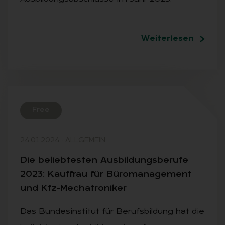
Weiterlesen
Free
24.01.2024
·
ALLGEMEIN
Die be­lieb­tes­ten Aus­bil­dungs­be­ru­fe
2023: Kauf­frau für Bü­ro­ma­nage­ment
und Kfz-Me­cha­tro­ni­ker
Das Bundesinstitut für Berufsbildung hat die