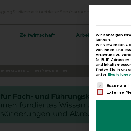
ugang
Stellenmarkt
Anbieter
Seminare
Abo
Webinare
Downloa
er
Zeitwirtschaft
Arbeitsrecht
Wir benötigen Ihr
können.
Wir verwenden Coo
von ihnen sind es
Erfahrung zu verb
(z. B. IP-Adressen
und Inhaltsmessun
finden Sie in uns
ieterübersichten
Newsletter
unter
Einstellung
Es folgt eine 
Essenziell
Externe M