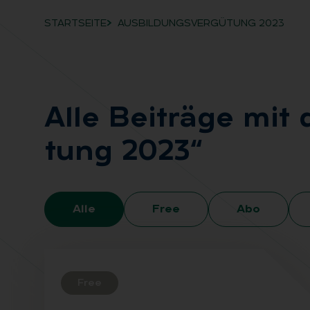
STARTSEITE
AUSBILDUNGSVERGÜTUNG 2023
Breadcrumb-Navigation
Alle Bei­trä­ge mit
tung 2023“
Alle
Free
Abo
Free