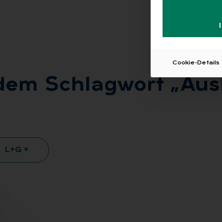
Cookie-Details
 dem Schlag­wort „Aus­b
L+G +