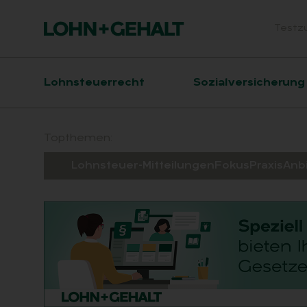
Testz
Head
Hauptnavigation
Lohnsteuerrecht
Sozialversicherung
Suchfeld
Topthemen:
Lohnsteuer-Mitteilungen
Fokus
Praxis
Anb