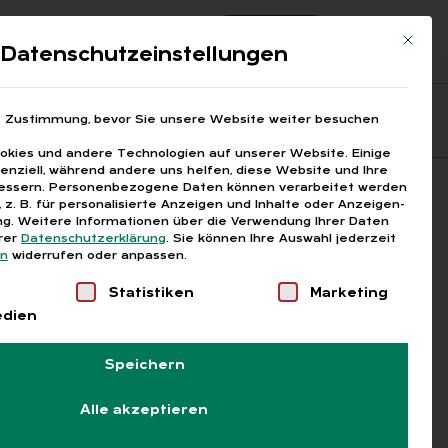
Registrierung
Login
Mit die
ds
Datenschutzeinstellungen
Fragen aus den ARGEn
Printausgaben
e Zustimmung, bevor Sie unsere Website weiter besuchen
kies und andere Technologien auf unserer Website. Einige
senziell, während andere uns helfen, diese Website und Ihre
essern.
Personenbezogene Daten können verarbeitet werden
Suchen
), z. B. für personalisierte Anzeigen und Inhalte oder Anzeigen-
g.
Weitere Informationen über die Verwendung Ihrer Daten
erer
Datenschutzerklärung
.
Sie können Ihre Auswahl jederzeit
en
widerrufen oder anpassen.
Liste der Service-Gruppen, für die eine Einwilligung
Statistiken
Marketing
edien
Speichern
Alle akzeptieren