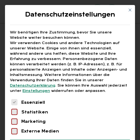
Mit di
Datenschutzeinstellungen
Suchfeld
Wir benötigen Ihre Zustimmung, bevor Sie unsere
Website weiter besuchen können.
Wir verwenden Cookies und andere Technologien auf
unserer Website. Einige von ihnen sind essenziell,
Suchen
während andere uns helfen, diese Website und Ihre
Erfahrung zu verbessern.
Personenbezogene Daten
STARTSEITE
AUSLANDSREISEKOSTEN
Breadcrumb-Navigation
können verarbeitet werden (z. B. IP-Adressen), z. B. für
personalisierte Anzeigen und Inhalte oder Anzeigen- und
Inhaltsmessung.
Weitere Informationen über die
Verwendung Ihrer Daten finden Sie in unserer
Datenschutzerklärung
.
Sie können Ihre Auswahl jederzeit
unter
Einstellungen
widerrufen oder anpassen.
Alle Bei­trä­ge mit dem
Es folgt eine Liste der Service-Gruppen, für die
Essenziell
Schlag­wort „Aus­lands­
Statistiken
rei­se­kos­ten“
Marketing
Externe Medien
Alle
Free
Abo
L+G +