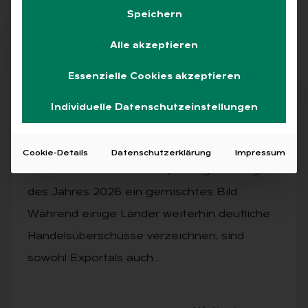
Speichern
Alle akzeptieren
Abo
Essenzielle Cookies akzeptieren
Individuelle Datenschutzeinstellungen
AUSGABE 2/2026
Eu­ro­päi­scher Au­ßen­han­del 2026
Cookie-Details
Datenschutzerklärung
Impressum
Der Außenhandel in Europa zeigt zu Beginn
des Jahres 2026 ein gemischtes Bild.
Während einige Länder weiterhin deutliche
Handelsüberschüsse verzeichnen, sind
sowohl Exportals auch…