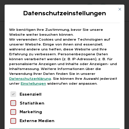
Mit di
Datenschutzeinstellungen
Suchfeld
Wir benötigen Ihre Zustimmung, bevor Sie unsere
Website weiter besuchen können.
Wir verwenden Cookies und andere Technologien auf
unserer Website. Einige von ihnen sind essenziell,
Suchen
während andere uns helfen, diese Website und Ihre
Erfahrung zu verbessern.
Personenbezogene Daten
STARTSEITE
AUSSENHANDEL EUROPA ENTWICKLUNG
Breadcrumb-Navigation
können verarbeitet werden (z. B. IP-Adressen), z. B. für
personalisierte Anzeigen und Inhalte oder Anzeigen- und
Inhaltsmessung.
Weitere Informationen über die
Verwendung Ihrer Daten finden Sie in unserer
Datenschutzerklärung
.
Sie können Ihre Auswahl jederzeit
unter
Einstellungen
widerrufen oder anpassen.
Alle Bei­trä­ge mit dem
Es folgt eine Liste der Service-Gruppen, für die
Essenziell
Schlag­wort „Au­ßen­han­
Statistiken
del Eu­ro­pa Ent­wick­lung“
Marketing
Externe Medien
Alle
Free
Abo
L+G +