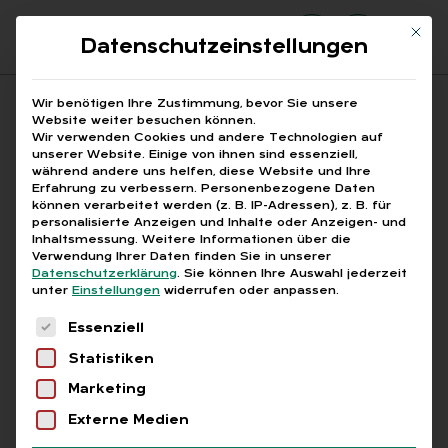
Mit di
Datenschutzeinstellungen
Suchfeld
Wir benötigen Ihre Zustimmung, bevor Sie unsere
Website weiter besuchen können.
Wir verwenden Cookies und andere Technologien auf
unserer Website. Einige von ihnen sind essenziell,
Suchen
während andere uns helfen, diese Website und Ihre
Erfahrung zu verbessern.
Personenbezogene Daten
STARTSEITE
AUTOMATISIERTE ABSAGEN
Breadcrumb-Navigation
können verarbeitet werden (z. B. IP-Adressen), z. B. für
personalisierte Anzeigen und Inhalte oder Anzeigen- und
Inhaltsmessung.
Weitere Informationen über die
Verwendung Ihrer Daten finden Sie in unserer
Datenschutzerklärung
.
Sie können Ihre Auswahl jederzeit
unter
Einstellungen
widerrufen oder anpassen.
Alle Bei­trä­ge mit dem
Es folgt eine Liste der Service-Gruppen, für die
Essenziell
Schlag­wort „au­to­ma­ti­
Statistiken
sier­te Ab­sa­gen“
Marketing
Externe Medien
Alle
Free
Abo
L+G +