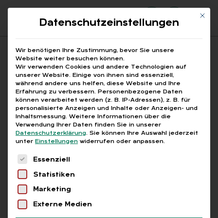
Mit di
Datenschutzeinstellungen
Suchfeld
Wir benötigen Ihre Zustimmung, bevor Sie unsere
Website weiter besuchen können.
Wir verwenden Cookies und andere Technologien auf
unserer Website. Einige von ihnen sind essenziell,
Suchen
während andere uns helfen, diese Website und Ihre
Erfahrung zu verbessern.
Personenbezogene Daten
STARTSEITE
AUTOMATISIERTES VERFAHREN
Breadcrumb-Navigation
können verarbeitet werden (z. B. IP-Adressen), z. B. für
personalisierte Anzeigen und Inhalte oder Anzeigen- und
Inhaltsmessung.
Weitere Informationen über die
Verwendung Ihrer Daten finden Sie in unserer
Datenschutzerklärung
.
Sie können Ihre Auswahl jederzeit
unter
Einstellungen
widerrufen oder anpassen.
Alle Bei­trä­ge mit dem
Es folgt eine Liste der Service-Gruppen, für die
Essenziell
Schlag­wort „au­to­ma­ti­
Statistiken
sier­tes Ver­fah­ren“
Marketing
Externe Medien
Alle
Free
Abo
L+G +