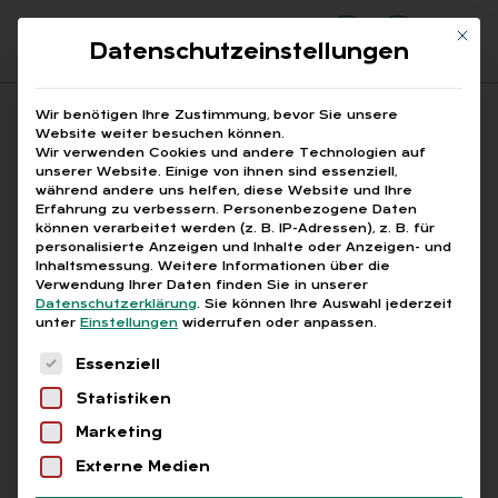
Mit di
Datenschutzeinstellungen
Suchfeld
Wir benötigen Ihre Zustimmung, bevor Sie unsere
Website weiter besuchen können.
Wir verwenden Cookies und andere Technologien auf
unserer Website. Einige von ihnen sind essenziell,
Suchen
während andere uns helfen, diese Website und Ihre
Erfahrung zu verbessern.
Personenbezogene Daten
STARTSEITE
AUTOMATISIERUNG MELDEWESEN
Breadcrumb-Navigation
können verarbeitet werden (z. B. IP-Adressen), z. B. für
personalisierte Anzeigen und Inhalte oder Anzeigen- und
Inhaltsmessung.
Weitere Informationen über die
Verwendung Ihrer Daten finden Sie in unserer
Datenschutzerklärung
.
Sie können Ihre Auswahl jederzeit
unter
Einstellungen
widerrufen oder anpassen.
Alle Bei­trä­ge mit dem
Es folgt eine Liste der Service-Gruppen, für die
Essenziell
Schlag­wort „Au­to­ma­ti­
Statistiken
sie­rung Mel­de­we­sen“
Marketing
Externe Medien
Alle
Free
Abo
L+G +