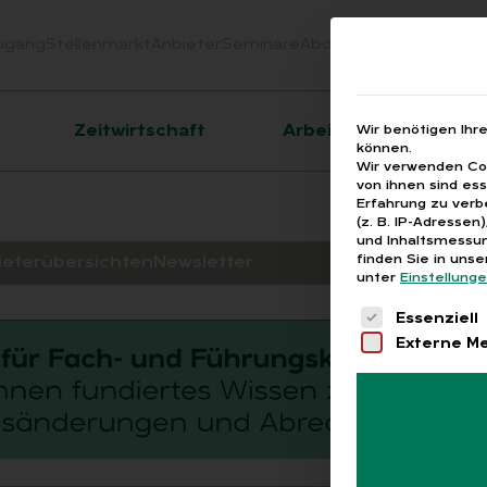
ugang
Stellenmarkt
Anbieter
Seminare
Abo
Webinare
Downloa
er
Zeitwirtschaft
Arbeitsrecht
Wir benötigen Ihr
können.
Wir verwenden Coo
von ihnen sind es
Erfahrung zu verb
(z. B. IP-Adressen
und Inhaltsmessun
finden Sie in uns
ieterübersichten
Newsletter
unter
Einstellung
Es folgt eine 
Essenziell
Externe M