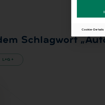
Cookie-Details
 dem Schlag­wort „Au­t
L+G +