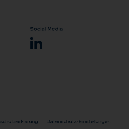
So­ci­al Me­dia
schutzerklärung
Datenschutz-Einstellungen
Rechtli