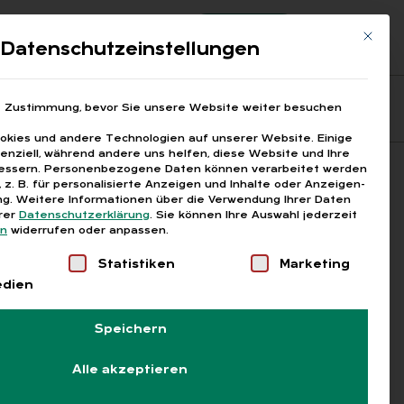
Registrierung
Login
Mit die
ds
Datenschutzeinstellungen
Fragen aus den ARGEn
Printausgaben
e Zustimmung, bevor Sie unsere Website weiter besuchen
kies und andere Technologien auf unserer Website. Einige
senziell, während andere uns helfen, diese Website und Ihre
essern.
Personenbezogene Daten können verarbeitet werden
Suchen
), z. B. für personalisierte Anzeigen und Inhalte oder Anzeigen-
g.
Weitere Informationen über die Verwendung Ihrer Daten
erer
Datenschutzerklärung
.
Sie können Ihre Auswahl jederzeit
en
widerrufen oder anpassen.
Liste der Service-Gruppen, für die eine Einwilligung
Statistiken
Marketing
edien
Speichern
Alle akzeptieren