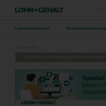
Testz
Head
Hauptnavigation
Lohnsteuerrecht
Sozialversicherung
Suchfeld
Topthemen:
Lohnsteuer-Mitteilungen
Fokus
Praxis
Anb