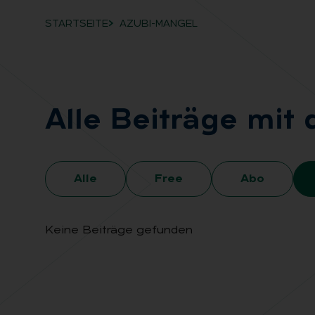
STARTSEITE
AZUBI-MANGEL
Breadcrumb-Navigation
Alle Bei­trä­ge mit
Alle
Free
Abo
Keine Beiträge gefunden