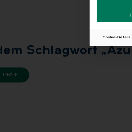
Cookie-Details
 dem Schlag­wort „Azu­
L+G +