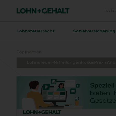
Testz
Head
Hauptnavigation
Lohnsteuerrecht
Sozialversicherung
Suchfeld
Topthemen:
Lohnsteuer-Mitteilungen
Fokus
Praxis
Anb