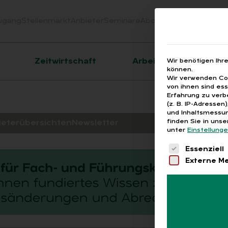
ugang
Stellenmarkt
Anbieter
Seminare
Abo
Webinare
Downloa
er
Zeitwirtschaft
Arbeitsrecht
Wir benötigen Ihr
können.
Wir verwenden Coo
von ihnen sind es
Erfahrung zu verb
(z. B. IP-Adressen
und Inhaltsmessun
finden Sie in uns
ieterübersichten
Newsletter
unter
Einstellung
Es folgt eine 
Essenziell
Externe M