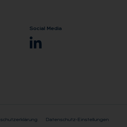
So­ci­al Me­dia
schutzerklärung
Datenschutz-Einstellungen
Rechtli