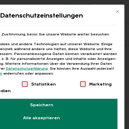
Registrierung
Login
Mit die
ds
Datenschutzeinstellungen
Fragen aus den ARGEn
Printausgaben
e Zustimmung, bevor Sie unsere Website weiter besuchen
kies und andere Technologien auf unserer Website. Einige
senziell, während andere uns helfen, diese Website und Ihre
essern.
Personenbezogene Daten können verarbeitet werden
Suchen
), z. B. für personalisierte Anzeigen und Inhalte oder Anzeigen-
g.
Weitere Informationen über die Verwendung Ihrer Daten
erer
Datenschutzerklärung
.
Sie können Ihre Auswahl jederzeit
en
widerrufen oder anpassen.
Liste der Service-Gruppen, für die eine Einwilligung
Statistiken
Marketing
edien
Speichern
Alle akzeptieren