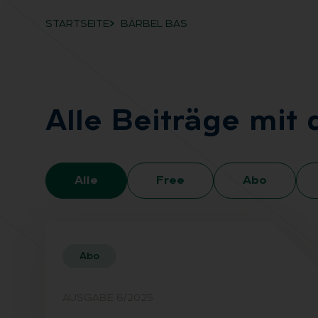
STARTSEITE
BÄRBEL BAS
Breadcrumb-Navigation
Alle Bei­trä­ge mi
Alle
Free
Abo
Abo
AUSGABE 6/2025