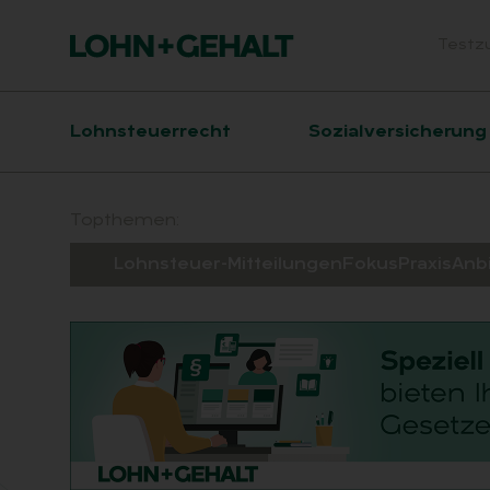
Testz
Head
Hauptnavigation
Lohnsteuerrecht
Sozialversicherung
Suchfeld
Topthemen:
Lohnsteuer-Mitteilungen
Fokus
Praxis
Anb