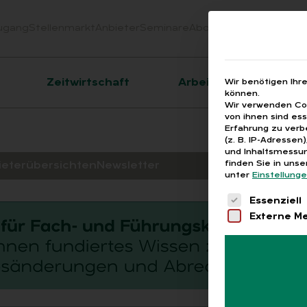
ugang
Stellenmarkt
Anbieter
Seminare
Abo
Webinare
Downloa
er
Zeitwirtschaft
Arbeitsrecht
Wir benötigen Ihr
können.
Wir verwenden Coo
von ihnen sind es
Erfahrung zu verb
(z. B. IP-Adressen
und Inhaltsmessun
finden Sie in uns
ieterübersichten
Newsletter
unter
Einstellung
Es folgt eine 
Essenziell
Externe M