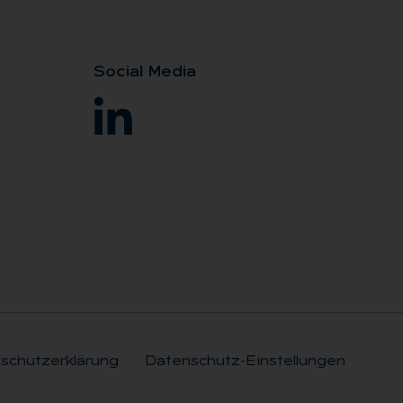
So­ci­al Me­dia
schutzerklärung
Datenschutz-Einstellungen
Rechtli