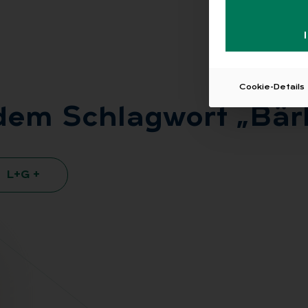
Cookie-Details
t dem Schlag­wort „Bär
L+G +