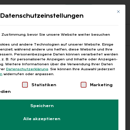
Registrierung
Login
Mit die
ds
Datenschutzeinstellungen
Fragen aus den ARGEn
Printausgaben
e Zustimmung, bevor Sie unsere Website weiter besuchen
kies und andere Technologien auf unserer Website. Einige
senziell, während andere uns helfen, diese Website und Ihre
essern.
Personenbezogene Daten können verarbeitet werden
Suchen
), z. B. für personalisierte Anzeigen und Inhalte oder Anzeigen-
g.
Weitere Informationen über die Verwendung Ihrer Daten
erer
Datenschutzerklärung
.
Sie können Ihre Auswahl jederzeit
en
widerrufen oder anpassen.
Liste der Service-Gruppen, für die eine Einwilligung
Statistiken
Marketing
edien
Speichern
Alle akzeptieren