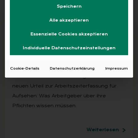
Speichern
Alle akzeptieren
Abo
Essenzielle Cookies akzeptieren
Individuelle Datenschutzeinstellungen
AUSGABE 2/2025
Im Blick: Ar­beits­recht
Cookie-Details
Datenschutzerklärung
Impressum
Das LAG Niedersachsen sorgt mit einem
neuen Urteil zur Arbeitszeiterfassung für
Aufsehen: Was Arbeitgeber über ihre
Pflichten wissen müssen.
Weiterlesen