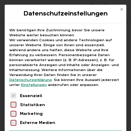
Mit di
Datenschutzeinstellungen
Suchfeld
Wir benötigen Ihre Zustimmung, bevor Sie unsere
Website weiter besuchen können.
Wir verwenden Cookies und andere Technologien auf
unserer Website. Einige von ihnen sind essenziell,
Suchen
während andere uns helfen, diese Website und Ihre
Erfahrung zu verbessern.
Personenbezogene Daten
STARTSEITE
BAG ÜBERSTUNDENPROZESS
Breadcrumb-Navigation
können verarbeitet werden (z. B. IP-Adressen), z. B. für
personalisierte Anzeigen und Inhalte oder Anzeigen- und
Inhaltsmessung.
Weitere Informationen über die
Verwendung Ihrer Daten finden Sie in unserer
Datenschutzerklärung
.
Sie können Ihre Auswahl jederzeit
unter
Einstellungen
widerrufen oder anpassen.
Alle Bei­trä­ge mit dem
Es folgt eine Liste der Service-Gruppen, für die
Essenziell
Schlag­wort „BAG Über­
Statistiken
stun­den­pro­zess“
Marketing
Externe Medien
Alle
Free
Abo
L+G +