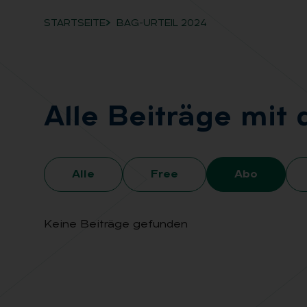
STARTSEITE
BAG-URTEIL 2024
Breadcrumb-Navigation
Alle Bei­trä­ge mi
Alle
Free
Abo
Keine Beiträge gefunden