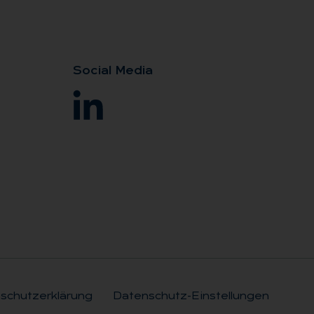
So­ci­al Me­dia
schutzerklärung
Datenschutz-Einstellungen
Rechtli