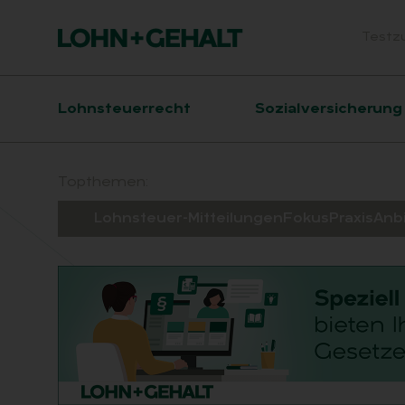
Testz
Head
Hauptnavigation
Lohnsteuerrecht
Sozialversicherung
Suchfeld
Topthemen:
Lohnsteuer-Mitteilungen
Fokus
Praxis
Anb