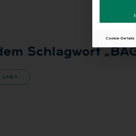
Cookie-Details
t dem Schlag­wort „BAG
L+G +