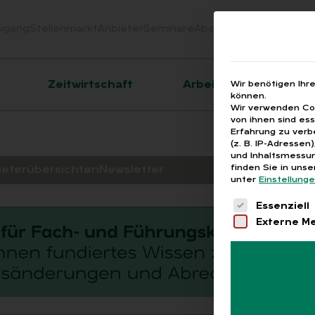
ugang
Stellenmarkt
Anbieter
Seminare
Abo
Webinare
Downloa
er
Zeitwirtschaft
Arbeitsrecht
Wir benötigen Ihr
können.
Wir verwenden Coo
von ihnen sind es
Erfahrung zu verb
(z. B. IP-Adressen
und Inhaltsmessun
finden Sie in uns
ieterübersichten
Newsletter
unter
Einstellung
Es folgt eine 
Essenziell
Externe M