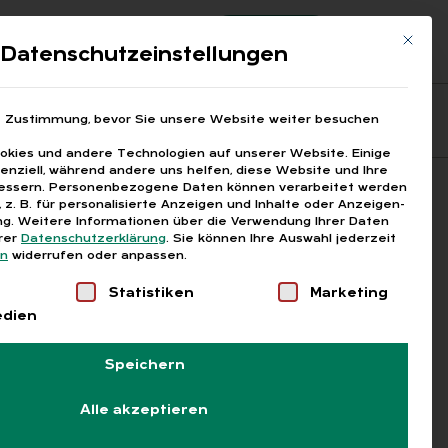
Registrierung
Login
Mit die
ds
Datenschutzeinstellungen
Fragen aus den ARGEn
Printausgaben
e Zustimmung, bevor Sie unsere Website weiter besuchen
kies und andere Technologien auf unserer Website. Einige
senziell, während andere uns helfen, diese Website und Ihre
essern.
Personenbezogene Daten können verarbeitet werden
Suchen
), z. B. für personalisierte Anzeigen und Inhalte oder Anzeigen-
g.
Weitere Informationen über die Verwendung Ihrer Daten
erer
Datenschutzerklärung
.
Sie können Ihre Auswahl jederzeit
en
widerrufen oder anpassen.
Liste der Service-Gruppen, für die eine Einwilligung
Statistiken
Marketing
edien
Speichern
Alle akzeptieren