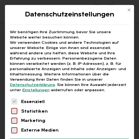
Mit di
Datenschutzeinstellungen
Suchfeld
Wir benötigen Ihre Zustimmung, bevor Sie unsere
Website weiter besuchen können.
Wir verwenden Cookies und andere Technologien auf
unserer Website. Einige von ihnen sind essenziell,
Suchen
während andere uns helfen, diese Website und Ihre
Erfahrung zu verbessern.
Personenbezogene Daten
STARTSEITE
BAG URTEIL GEHALTSABRECHNUNG
Breadcrumb-Navigation
können verarbeitet werden (z. B. IP-Adressen), z. B. für
personalisierte Anzeigen und Inhalte oder Anzeigen- und
Inhaltsmessung.
Weitere Informationen über die
Verwendung Ihrer Daten finden Sie in unserer
Datenschutzerklärung
.
Sie können Ihre Auswahl jederzeit
unter
Einstellungen
widerrufen oder anpassen.
Alle Bei­trä­ge mit dem
Es folgt eine Liste der Service-Gruppen, für die
Essenziell
Schlag­wort „BAG Ur­teil
Statistiken
Ge­halts­ab­rech­nung“
Marketing
Externe Medien
Alle
Free
Abo
L+G +