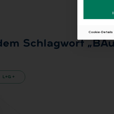
Cookie-Details
 dem Schlag­wort „BAuA
L+G +