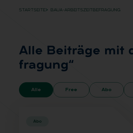
STARTSEITE
BAUA-ARBEITSZEITBEFRAGUNG
Breadcrumb-Navigation
Alle Bei­trä­ge mit
fra­gung“
Alle
Free
Abo
Abo