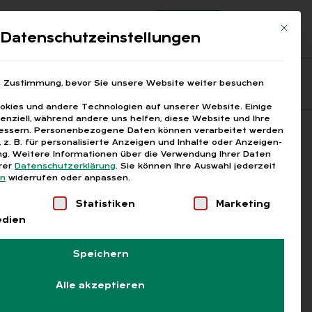
Registrierung
Login
Mit die
ds
Datenschutzeinstellungen
Fragen aus den ARGEn
Printausgaben
e Zustimmung, bevor Sie unsere Website weiter besuchen
kies und andere Technologien auf unserer Website. Einige
senziell, während andere uns helfen, diese Website und Ihre
essern.
Personenbezogene Daten können verarbeitet werden
Suchen
), z. B. für personalisierte Anzeigen und Inhalte oder Anzeigen-
g.
Weitere Informationen über die Verwendung Ihrer Daten
erer
Datenschutzerklärung
.
Sie können Ihre Auswahl jederzeit
en
widerrufen oder anpassen.
Liste der Service-Gruppen, für die eine Einwilligung
Statistiken
Marketing
edien
Speichern
Alle akzeptieren