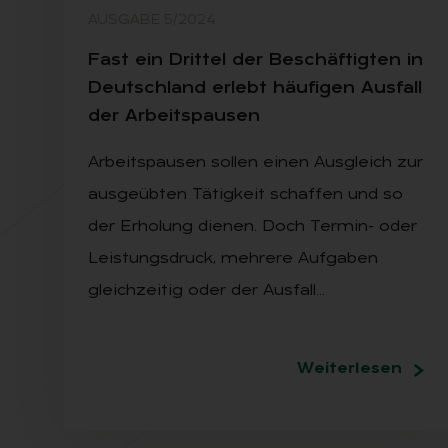
AUSGABE 5/2024
Fast ein Drit­tel der Be­schäf­tig­ten in
Deutsch­land er­lebt häu­fi­gen Aus­fall
der Ar­beits­pau­sen
Arbeitspausen sollen einen Ausgleich zur
ausgeübten Tätigkeit schaffen und so
der Erholung dienen. Doch Termin- oder
Leistungsdruck, mehrere Aufgaben
gleichzeitig oder der Ausfall…
Weiterlesen