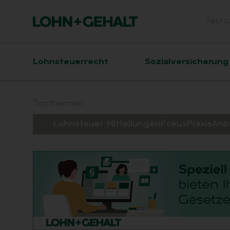
Testz
Head
Hauptnavigation
Lohnsteuerrecht
Sozialversicherung
Suchfeld
Topthemen:
Lohnsteuer-Mitteilungen
Fokus
Praxis
Anb