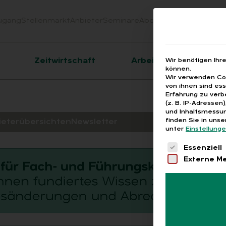
ugang
Stellenmarkt
Anbieter
Seminare
Abo
Webinare
Downloa
er
Zeitwirtschaft
Arbeitsrecht
Wir benötigen Ihr
können.
Wir verwenden Coo
von ihnen sind es
Erfahrung zu verb
(z. B. IP-Adressen
und Inhaltsmessun
finden Sie in uns
ieterübersichten
Newsletter
unter
Einstellung
Es folgt eine 
Essenziell
Externe M