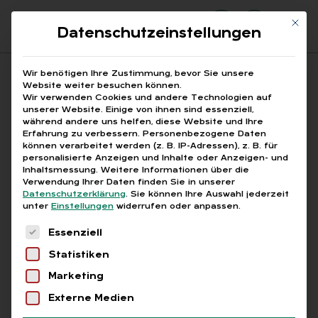
Mit di
Datenschutzeinstellungen
Suchfeld
Wir benötigen Ihre Zustimmung, bevor Sie unsere
Website weiter besuchen können.
Wir verwenden Cookies und andere Technologien auf
unserer Website. Einige von ihnen sind essenziell,
Suchen
während andere uns helfen, diese Website und Ihre
Erfahrung zu verbessern.
Personenbezogene Daten
STARTSEITE
BAULOHNABRECHNUNG GARTEN- UND …
Breadcrumb-Navigation
können verarbeitet werden (z. B. IP-Adressen), z. B. für
personalisierte Anzeigen und Inhalte oder Anzeigen- und
Inhaltsmessung.
Weitere Informationen über die
Verwendung Ihrer Daten finden Sie in unserer
Datenschutzerklärung
.
Sie können Ihre Auswahl jederzeit
unter
Einstellungen
widerrufen oder anpassen.
Alle Bei­trä­ge mit dem
Es folgt eine Liste der Service-Gruppen, für die
Essenziell
Schlag­wort „Bau­lohn­ab­
Statistiken
rech­nung Gar­ten- und
Marketing
Land­schafts­bau“
Externe Medien