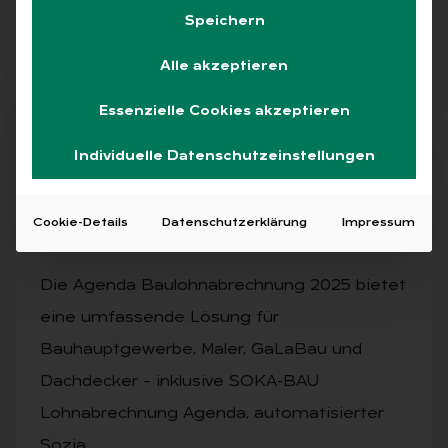
Speichern
Alle
Free
Abo
L+G +
Alle akzeptieren
Essenzielle Cookies akzeptieren
Artikel kostenlos lesen
Individuelle Datenschutzeinstellungen
AUSGABE 3/2025
Cookie-Details
Datenschutzerklärung
Impressum
Bau­lohn
Die Agenda Baulohnabrechnung 2025 bietet
eine umfassende Lösung für
Bauhauptgewerbe, Maler, GaLaBau und
Dachdecker – inklusive SOKA-BAU
Lohnabrechnung Agenda, automatisierter
Sozia…